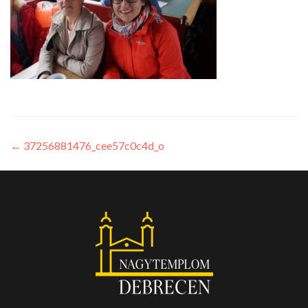
←
37256881476_cee57c0c4d_o