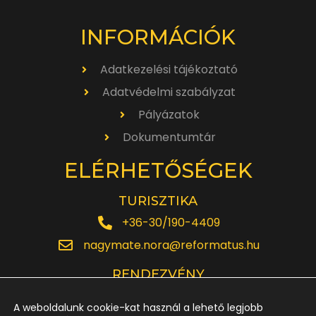
INFORMÁCIÓK
Adatkezelési tájékoztató
Adatvédelmi szabályzat
Pályázatok
Dokumentumtár
ELÉRHETŐSÉGEK
TURISZTIKA
+36-30/190-4409
nagymate.nora@reformatus.hu
RENDEZVÉNY
+36-30/642-6220
A weboldalunk cookie-kat használ a lehető legjobb