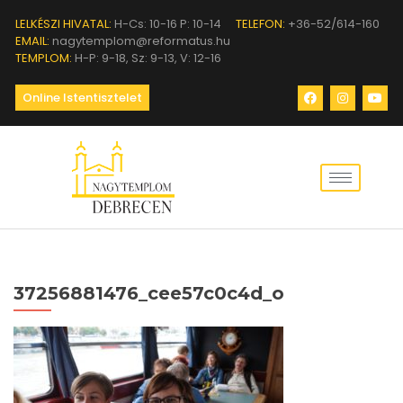
LELKÉSZI HIVATAL:
H-Cs: 10-16 P: 10-14
TELEFON:
+36-52/614-160
EMAIL:
nagytemplom@reformatus.hu
TEMPLOM:
H-P: 9-18, Sz: 9-13, V: 12-16
Online Istentisztelet
37256881476_cee57c0c4d_o