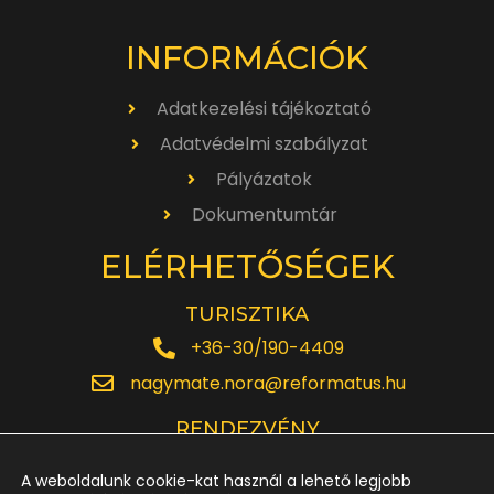
INFORMÁCIÓK
Adatkezelési tájékoztató
Adatvédelmi szabályzat
Pályázatok
Dokumentumtár
ELÉRHETŐSÉGEK
TURISZTIKA
+36-30/190-4409
nagymate.nora@reformatus.hu
RENDEZVÉNY
+36-30/642-6220
A weboldalunk cookie-kat használ a lehető legjobb