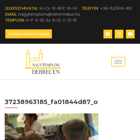
LELKÉSZI HIVATAL:
H-Cs: 10-16 P: 10-14
TELEFON:
+36-52/614-160
EMAIL:
nagytemplom@reformatus.hu
TEMPLOM:
H-P: 9-18, Sz: 9-13, V: 12-16
Online Istentisztelet
37238963185_fa01844d87_o