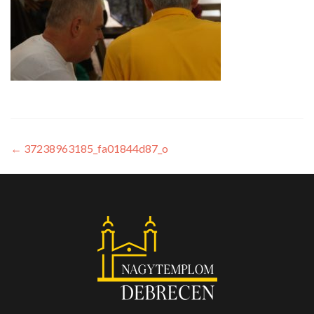
←
37238963185_fa01844d87_o