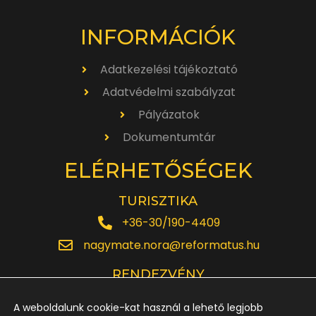
INFORMÁCIÓK
Adatkezelési tájékoztató
Adatvédelmi szabályzat
Pályázatok
Dokumentumtár
ELÉRHETŐSÉGEK
TURISZTIKA
+36-30/190-4409
nagymate.nora@reformatus.hu
RENDEZVÉNY
+36-30/642-6220
A weboldalunk cookie-kat használ a lehető legjobb