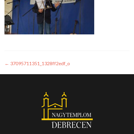
←
37095711351_1328ff2edf_o