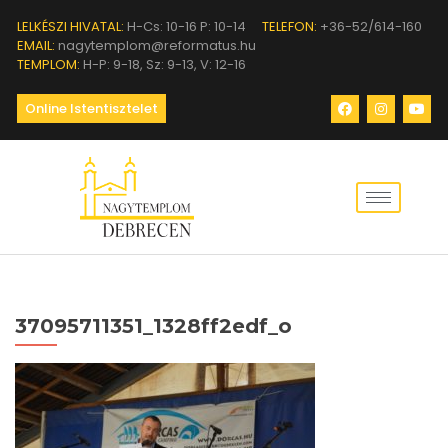
LELKÉSZI HIVATAL:
H-Cs: 10-16 P: 10-14
TELEFON:
+36-52/614-160
EMAIL:
nagytemplom@reformatus.hu
TEMPLOM:
H-P: 9-18, Sz: 9-13, V: 12-16
Online Istentisztelet
37095711351_1328ff2edf_o