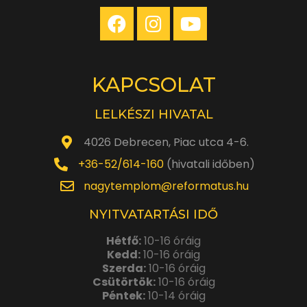
KAPCSOLAT
LELKÉSZI HIVATAL
4026 Debrecen, Piac utca 4-6.
+36-52/614-160
(hivatali időben)
nagytemplom@reformatus.hu
NYITVATARTÁSI IDŐ
Hétfő:
10-16 óráig
Kedd:
10-16 óráig
Szerda:
10-16 óráig
Csütörtök:
10-16 óráig
Péntek:
10-14 óráig