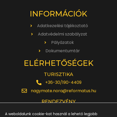
INFORMÁCIÓK
Adatkezelési tájékoztató
Adatvédelmi szabályzat
Pályázatok
Dokumentumtár
ELÉRHETŐSÉGEK
TURISZTIKA
+36-30/190-4409
nagymate.nora@reformatus.hu
RENDEZVÉNY
+36-30/642-6220
A weboldalunk cookie-kat használ a lehető legjobb