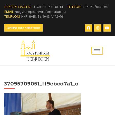
LELKÉSZI HIVATAL:
H-Cs: 10-16 P: 10-14
TELEFON:
+36-52/614-160
EMAIL:
nagytemplom@reformatus.hu
TEMPLOM:
H-P: 9-18, Sz: 9-13, V: 12-16
Online Istentisztelet
37095709051_ff9ebcd7a1_o