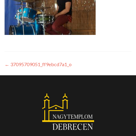
←
37095709051_ff9ebcd7a1_o