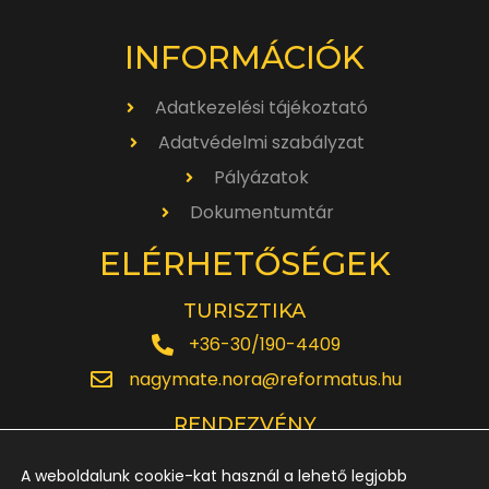
INFORMÁCIÓK
Adatkezelési tájékoztató
Adatvédelmi szabályzat
Pályázatok
Dokumentumtár
ELÉRHETŐSÉGEK
TURISZTIKA
+36-30/190-4409
nagymate.nora@reformatus.hu
RENDEZVÉNY
+36-30/642-6220
A weboldalunk cookie-kat használ a lehető legjobb