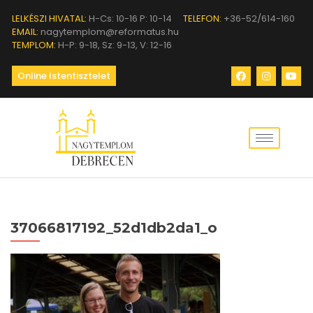
LELKÉSZI HIVATAL:
H-Cs: 10-16 P: 10-14
TELEFON:
+36-52/614-160
EMAIL:
nagytemplom@reformatus.hu
TEMPLOM:
H-P: 9-18, Sz: 9-13, V: 12-16
Online Istentisztelet
37066817192_52d1db2da1_o