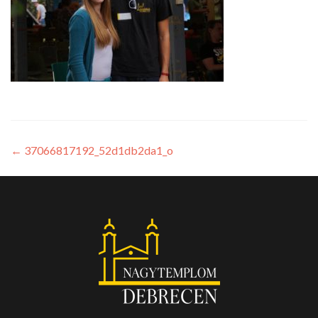
←
37066817192_52d1db2da1_o