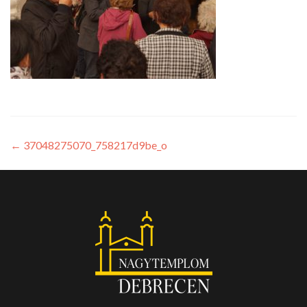
←
37048275070_758217d9be_o