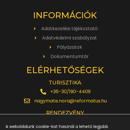
INFORMÁCIÓK
Adatkezelési tájékoztató
Adatvédelmi szabályzat
Pályázatok
Dokumentumtár
ELÉRHETŐSÉGEK
TURISZTIKA
+36-30/190-4409
nagymate.nora@reformatus.hu
RENDEZVÉNY
+36-30/642-6220
A weboldalunk cookie-kat használ a lehető legjobb