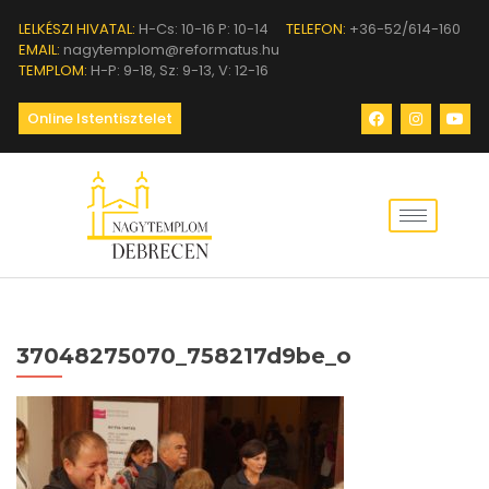
LELKÉSZI HIVATAL:
H-Cs: 10-16 P: 10-14
TELEFON:
+36-52/614-160
EMAIL:
nagytemplom@reformatus.hu
TEMPLOM:
H-P: 9-18, Sz: 9-13, V: 12-16
Online Istentisztelet
37048275070_758217d9be_o