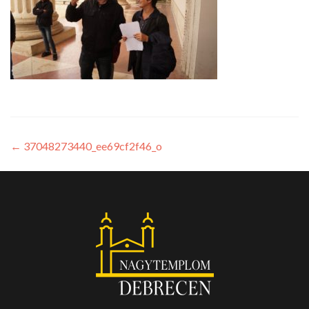
←
37048273440_ee69cf2f46_o