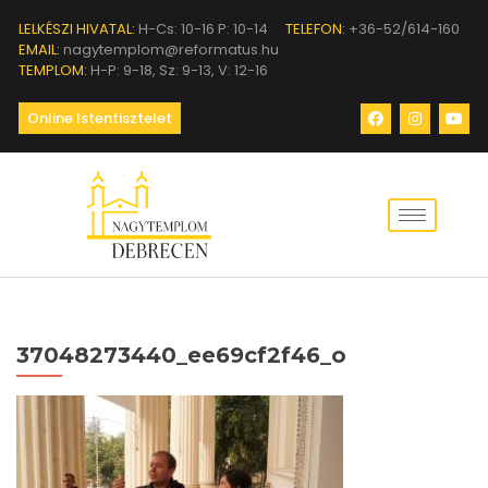
LELKÉSZI HIVATAL:
H-Cs: 10-16 P: 10-14
TELEFON:
+36-52/614-160
EMAIL:
nagytemplom@reformatus.hu
TEMPLOM:
H-P: 9-18, Sz: 9-13, V: 12-16
Online Istentisztelet
37048273440_ee69cf2f46_o