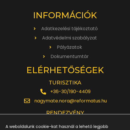
INFORMÁCIÓK
Adatkezelési tájékoztató
Adatvédelmi szabályzat
Pályázatok
Dokumentumtár
ELÉRHETŐSÉGEK
TURISZTIKA
+36-30/190-4409
nagymate.nora@reformatus.hu
RENDEZVÉNY
+36-30/642-6220
A weboldalunk cookie-kat használ a lehető legjobb