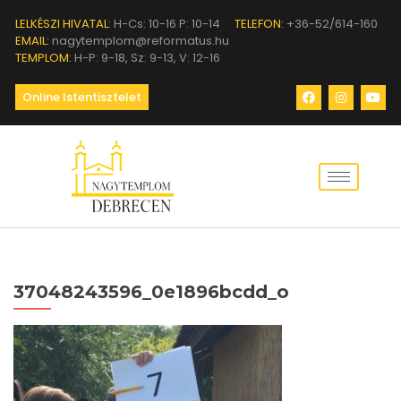
LELKÉSZI HIVATAL:
H-Cs: 10-16 P: 10-14
TELEFON:
+36-52/614-160
EMAIL:
nagytemplom@reformatus.hu
TEMPLOM:
H-P: 9-18, Sz: 9-13, V: 12-16
Online Istentisztelet
37048243596_0e1896bcdd_o