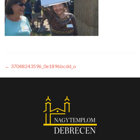
←
37048243596_0e1896bcdd_o