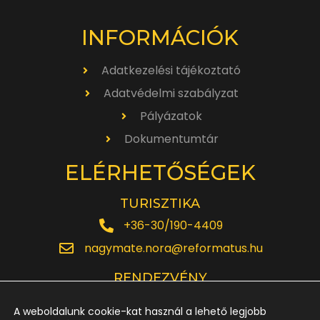
INFORMÁCIÓK
Adatkezelési tájékoztató
Adatvédelmi szabályzat
Pályázatok
Dokumentumtár
ELÉRHETŐSÉGEK
TURISZTIKA
+36-30/190-4409
nagymate.nora@reformatus.hu
RENDEZVÉNY
+36-30/642-6220
A weboldalunk cookie-kat használ a lehető legjobb