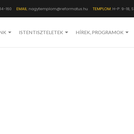
14-160
EMAIL:
nagytemplom@reformatus.hu
TEMPLOM:
H-P: 9-18, Sz
NK
ISTENTISZTELETEK
HÍREK, PROGRAMOK