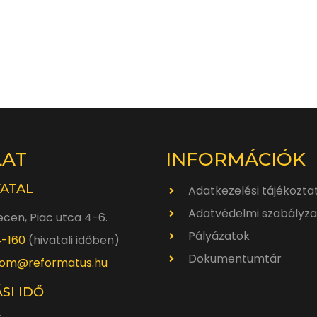
LAT
INFORMÁCIÓK
VATAL
Adatkezelési tájékozta
Adatvédelmi szabályza
cen, Piac utca 4-6.
Pályázatok
4-160
(hivatali időben)
Dokumentumtár
om@reformatus.hu
SI IDŐ