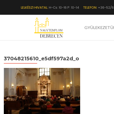
LELKÉSZI HIVATAL:
H-Cs: 10-16 P: 10-14
TELEFON:
+36-52/6
GYÜLEKEZETÜ
37048215610_e5df597a2d_o