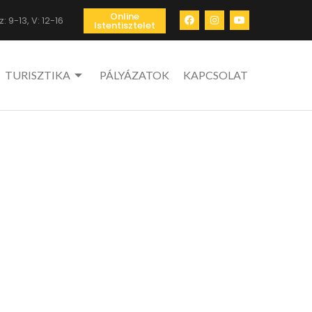
Online
: 9-13, V: 12-16
Istentisztelet
TURISZTIKA
PÁLYÁZATOK
KAPCSOLAT