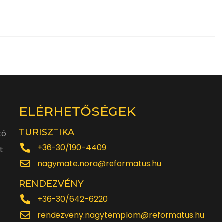
ELÉRHETŐSÉGEK
TURISZTIKA
tó
+36-30/190-4409
t
nagymate.nora@reformatus.hu
RENDEZVÉNY
+36-30/642-6220
rendezveny.nagytemplom@reformatus.hu