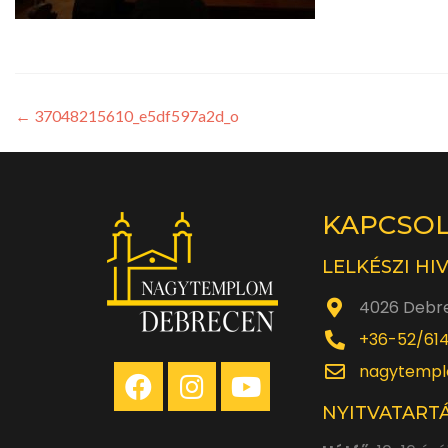
←
37048215610_e5df597a2d_o
KAPCSO
LELKÉSZI HI
4026 Debre
+36-52/61
nagytempl
NYITVATARTÁ