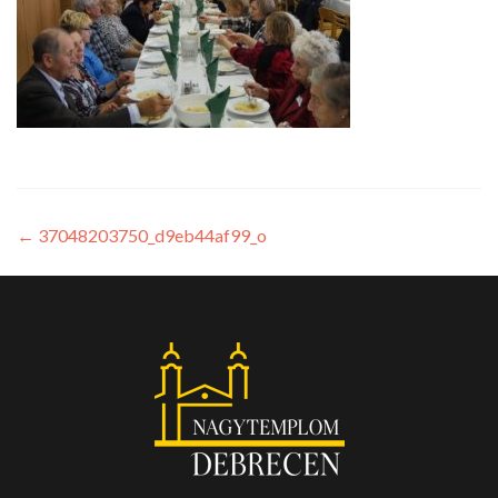
←
37048203750_d9eb44af99_o