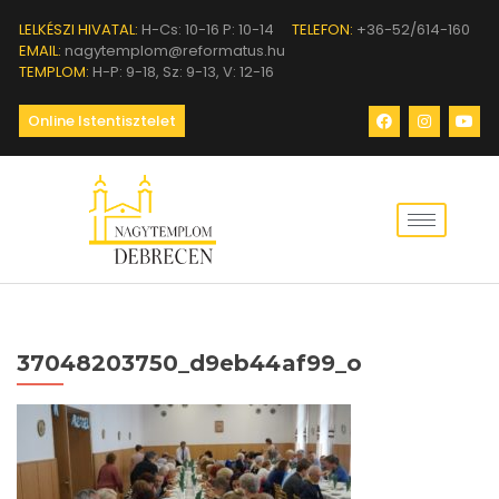
LELKÉSZI HIVATAL:
H-Cs: 10-16 P: 10-14
TELEFON:
+36-52/614-160
EMAIL:
nagytemplom@reformatus.hu
TEMPLOM:
H-P: 9-18, Sz: 9-13, V: 12-16
Online Istentisztelet
37048203750_d9eb44af99_o