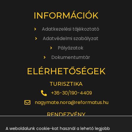
INFORMÁCIÓK
Adatkezelési tájékoztató
Adatvédelmi szabályzat
Pályázatok
Dokumentumtár
ELÉRHETŐSÉGEK
TURISZTIKA
+36-30/190-4409
nagymate.nora@reformatus.hu
RENDEZVÉNY
+36-30/642-6220
A weboldalunk cookie-kat használ a lehető legjobb