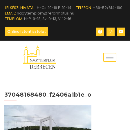
LELKÉSZI HIVATAL:
H-Cs: 10-16 P: 10-14
TELEFON:
+36-52/614-160
EMAIL:
nagytemplom@reformatus.hu
TEMPLOM:
H-P: 9-18, Sz: 9-13, V: 12-16
Online Istentisztelet
37048168480_f2406a1b1e_o