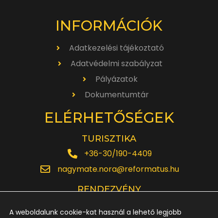
INFORMÁCIÓK
Adatkezelési tájékoztató
Adatvédelmi szabályzat
Pályázatok
Dokumentumtár
ELÉRHETŐSÉGEK
TURISZTIKA
+36-30/190-4409
nagymate.nora@reformatus.hu
RENDEZVÉNY
+36-30/642-6220
A weboldalunk cookie-kat használ a lehető legjobb