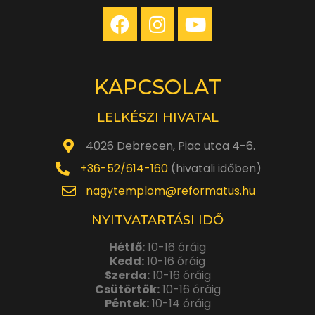
KAPCSOLAT
LELKÉSZI HIVATAL
4026 Debrecen, Piac utca 4-6.
+36-52/614-160
(hivatali időben)
nagytemplom@reformatus.hu
NYITVATARTÁSI IDŐ
Hétfő:
10-16 óráig
Kedd:
10-16 óráig
Szerda:
10-16 óráig
Csütörtök:
10-16 óráig
Péntek:
10-14 óráig