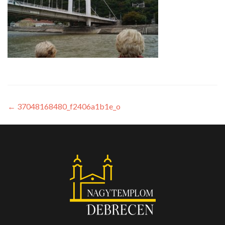
←
37048168480_f2406a1b1e_o