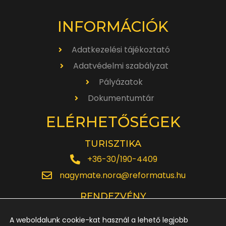
INFORMÁCIÓK
Adatkezelési tájékoztató
Adatvédelmi szabályzat
Pályázatok
Dokumentumtár
ELÉRHETŐSÉGEK
TURISZTIKA
+36-30/190-4409
nagymate.nora@reformatus.hu
RENDEZVÉNY
+36-30/642-6220
A weboldalunk cookie-kat használ a lehető legjobb