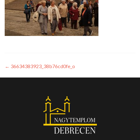
←
36634383923_38b76cd0fe_o