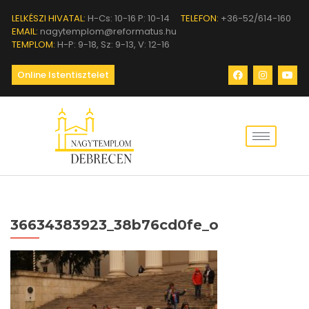
LELKÉSZI HIVATAL:
H-Cs: 10-16 P: 10-14
TELEFON:
+36-52/614-160
EMAIL:
nagytemplom@reformatus.hu
TEMPLOM:
H-P: 9-18, Sz: 9-13, V: 12-16
Online Istentisztelet
36634383923_38b76cd0fe_o