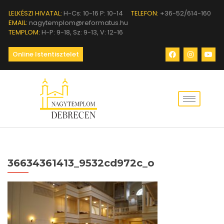
LELKÉSZI HIVATAL:
H-Cs: 10-16 P: 10-14
TELEFON:
+36-52/614-160
EMAIL:
nagytemplom@reformatus.hu
TEMPLOM:
H-P: 9-18, Sz: 9-13, V: 12-16
Online Istentisztelet
36634361413_9532cd972c_o