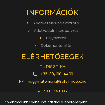
INFORMÁCIÓK
Adatkezelési tájékoztató
Adatvédelmi szabályzat
Pályázatok
Dokumentumtár
ELÉRHETŐSÉGEK
TURISZTIKA
+36-30/190-4409
nagymate.nora@reformatus.hu
RENDEZVÉNY
+36-30/642-6220
A weboldalunk cookie-kat használ a lehető legjobb