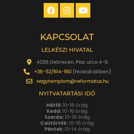
KAPCSOLAT
LELKÉSZI HIVATAL
4026 Debrecen, Piac utca 4-6.
+36-52/614-160
(hivatali időben)
nagytemplom@reformatus.hu
NYITVATARTÁSI IDŐ
Hétfő:
10-16 óráig
Kedd:
10-16 óráig
Szerda:
10-16 óráig
Csütörtök:
10-16 óráig
Péntek:
10-14 óráig