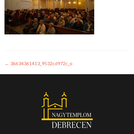
←
36634361413_9532cd972c_o