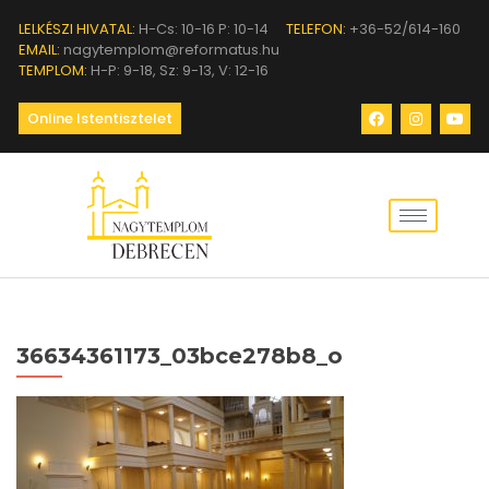
LELKÉSZI HIVATAL:
H-Cs: 10-16 P: 10-14
TELEFON:
+36-52/614-160
EMAIL:
nagytemplom@reformatus.hu
TEMPLOM:
H-P: 9-18, Sz: 9-13, V: 12-16
Online Istentisztelet
36634361173_03bce278b8_o