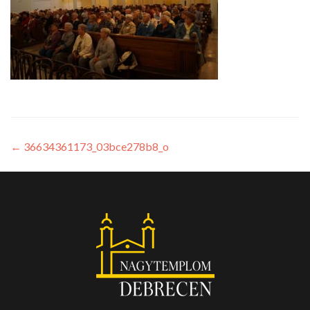
←
36634361173_03bce278b8_o