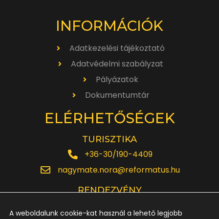
INFORMÁCIÓK
Adatkezelési tájékoztató
Adatvédelmi szabályzat
Pályázatok
Dokumentumtár
ELÉRHETŐSÉGEK
TURISZTIKA
+36-30/190-4409
nagymate.nora@reformatus.hu
RENDEZVÉNY
+36-30/642-6220
A weboldalunk cookie-kat használ a lehető legjobb