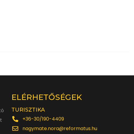
ELÉRHETŐSÉGEK
TURISZTIKA
tó
+36-30/190-4409
t
nagymate.nora@reformatus.hu