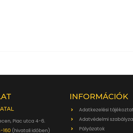
LAT
INFORMÁCIÓK
VATAL
Adatkezelési tájékozta
Adatvédelmi szabályza
cen, Piac utca 4-6.
Pályázatok
4-160
(hivatali időben)