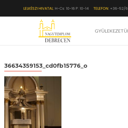
LELKÉSZI HIVATAL:
H-Cs: 10-16 P: 10-14
TELEFON:
+36-52/6
GYÜLEKEZETÜ
36634359153_cd0fb15776_o