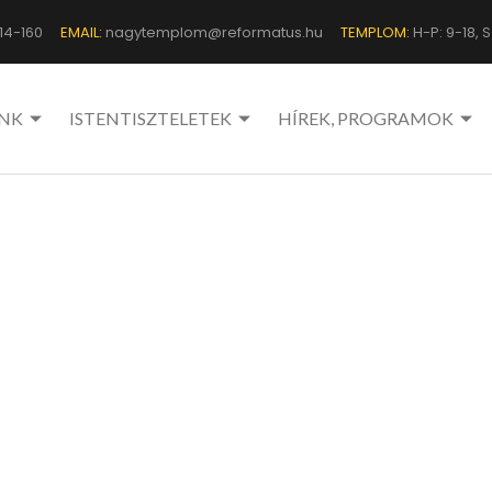
14-160
EMAIL:
nagytemplom@reformatus.hu
TEMPLOM:
H-P: 9-18, Sz
NK
ISTENTISZTELETEK
HÍREK, PROGRAMOK