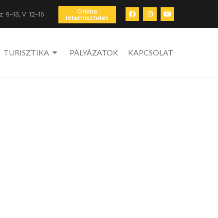
Online
: 9-13, V: 12-16
Istentisztelet
TURISZTIKA
PÁLYÁZATOK
KAPCSOLAT