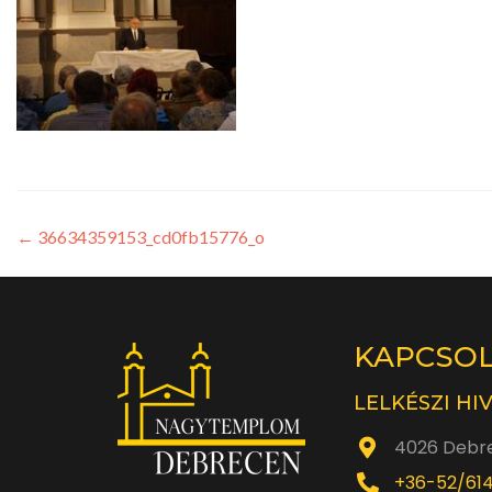
←
36634359153_cd0fb15776_o
KAPCSO
LELKÉSZI HI
4026 Debre
+36-52/61