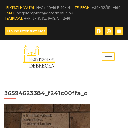
LELKÉSZI HIVATAL:
H-Cs: 10-16 P: 10-14
TELEFON:
+36-52/614-160
EMAIL:
nagytemplom@reformatus.hu
TEMPLOM:
H-P: 9-18, Sz: 9-13, V: 12-16
Online Istentisztelet
36594623384_f241c00ffa_o