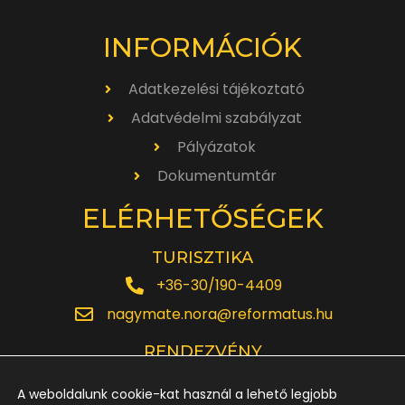
INFORMÁCIÓK
Adatkezelési tájékoztató
Adatvédelmi szabályzat
Pályázatok
Dokumentumtár
ELÉRHETŐSÉGEK
TURISZTIKA
+36-30/190-4409
nagymate.nora@reformatus.hu
RENDEZVÉNY
+36-30/642-6220
A weboldalunk cookie-kat használ a lehető legjobb