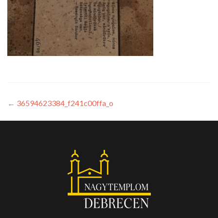
←
36594623384_f241c00ffa_o