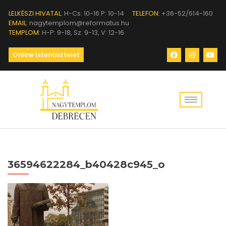
LELKÉSZI HIVATAL:
H-Cs: 10-16 P: 10-14
TELEFON:
+36-52/614-160
EMAIL:
nagytemplom@reformatus.hu
TEMPLOM:
H-P: 9-18, Sz: 9-13, V: 12-16
Online Istentisztelet
36594622284_b40428c945_o