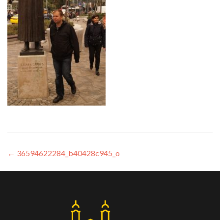
←
36594622284_b40428c945_o