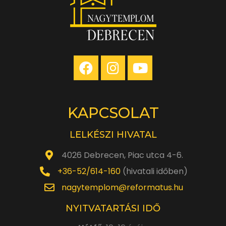
KAPCSOLAT
LELKÉSZI HIVATAL
4026 Debrecen, Piac utca 4-6.
+36-52/614-160
(hivatali időben)
nagytemplom@reformatus.hu
NYITVATARTÁSI IDŐ