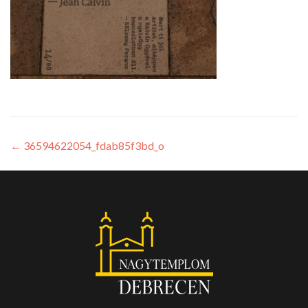
←
36594622054_fdab85f3bd_o