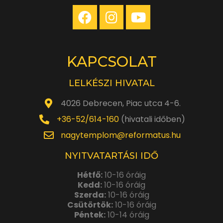
KAPCSOLAT
LELKÉSZI HIVATAL
4026 Debrecen, Piac utca 4-6.
+36-52/614-160
(hivatali időben)
nagytemplom@reformatus.hu
NYITVATARTÁSI IDŐ
Hétfő:
10-16 óráig
Kedd:
10-16 óráig
Szerda:
10-16 óráig
Csütörtök:
10-16 óráig
Péntek:
10-14 óráig