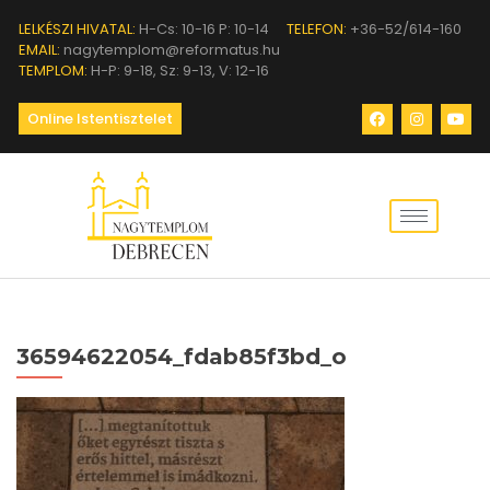
LELKÉSZI HIVATAL:
H-Cs: 10-16 P: 10-14
TELEFON:
+36-52/614-160
EMAIL:
nagytemplom@reformatus.hu
TEMPLOM:
H-P: 9-18, Sz: 9-13, V: 12-16
Online Istentisztelet
36594622054_fdab85f3bd_o