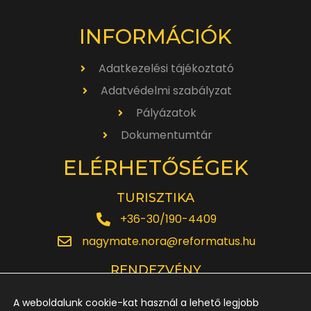
INFORMÁCIÓK
Adatkezelési tájékoztató
Adatvédelmi szabályzat
Pályázatok
Dokumentumtár
ELÉRHETŐSÉGEK
TURISZTIKA
+36-30/190-4409
nagymate.nora@reformatus.hu
RENDEZVÉNY
+36-30/642-6220
A weboldalunk cookie-kat használ a lehető legjobb