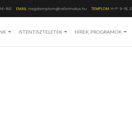
14-160
EMAIL:
nagytemplom@reformatus.hu
TEMPLOM:
H-P: 9-18, Sz
NK
ISTENTISZTELETEK
HÍREK, PROGRAMOK