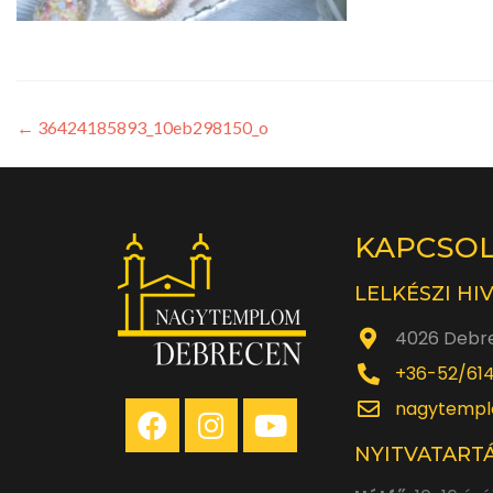
←
36424185893_10eb298150_o
KAPCSO
LELKÉSZI HI
4026 Debre
+36-52/61
nagytempl
NYITVATARTÁ