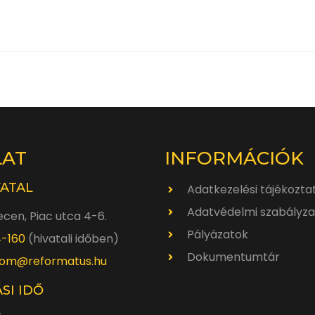
LAT
INFORMÁCIÓK
VATAL
Adatkezelési tájékozta
Adatvédelmi szabályza
cen, Piac utca 4-6.
Pályázatok
4-160
(hivatali időben)
Dokumentumtár
om@reformatus.hu
SI IDŐ