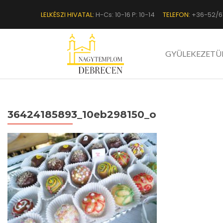
LELKÉSZI HIVATAL:
H-Cs: 10-16 P: 10-14
TELEFON:
+36-52/6
GYÜLEKEZETÜ
36424185893_10eb298150_o