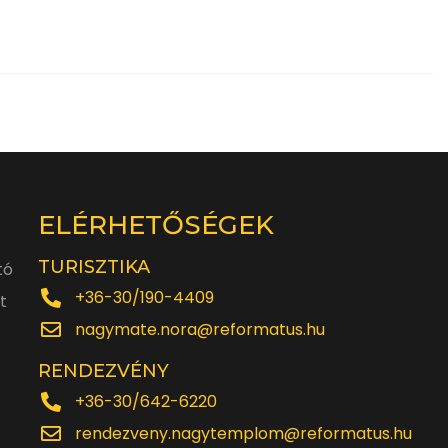
ELÉRHETŐSÉGEK
TURISZTIKA
tó
+36-30/190-4409
t
nagymate.nora@reformatus.hu
RENDEZVÉNY
+36-30/642-6220
rendezveny.nagytemplom@reformatus.hu