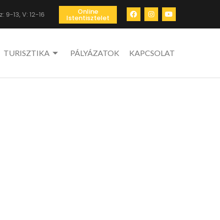
Online
: 9-13, V: 12-16
Istentisztelet
TURISZTIKA
PÁLYÁZATOK
KAPCSOLAT