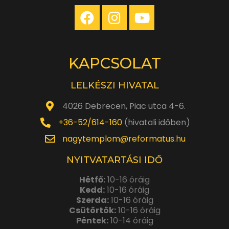
KAPCSOLAT
LELKÉSZI HIVATAL
4026 Debrecen, Piac utca 4-6.
+36-52/614-160
(hivatali időben)
nagytemplom@reformatus.hu
NYITVATARTÁSI IDŐ
Hétfő:
10-16 óráig
Kedd:
10-16 óráig
Szerda:
10-16 óráig
Csütörtök:
10-16 óráig
Péntek:
10-14 óráig