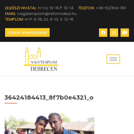
LELKÉSZI HIVATAL:
H-Cs: 10-16 P: 10-14
TELEFON:
+36-52/614-160
EMAIL:
nagytemplom@reformatus.hu
TEMPLOM:
H-P: 9-18, Sz: 9-13, V: 12-16
Online Istentisztelet
36424184413_8f7b0e4321_o