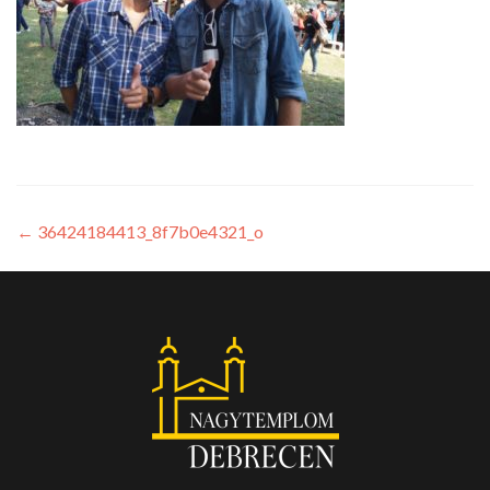
←
36424184413_8f7b0e4321_o