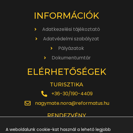
INFORMÁCIÓK
Adatkezelési tájékoztató
Adatvédelmi szabályzat
Pályázatok
Dokumentumtár
ELÉRHETŐSÉGEK
TURISZTIKA
+36-30/190-4409
nagymate.nora@reformatus.hu
RENDEZVÉNY
+36-30/642-6220
A weboldalunk cookie-kat használ a lehető legjobb