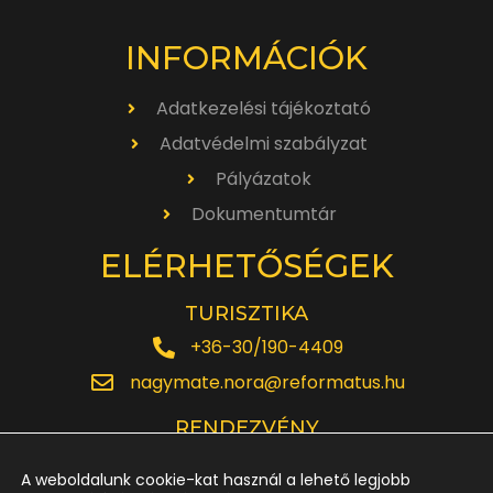
INFORMÁCIÓK
Adatkezelési tájékoztató
Adatvédelmi szabályzat
Pályázatok
Dokumentumtár
ELÉRHETŐSÉGEK
TURISZTIKA
+36-30/190-4409
nagymate.nora@reformatus.hu
RENDEZVÉNY
+36-30/642-6220
A weboldalunk cookie-kat használ a lehető legjobb