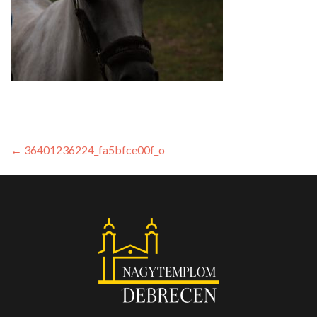
←
36401236224_fa5bfce00f_o