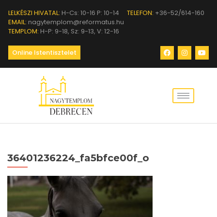
LELKÉSZI HIVATAL:
H-Cs: 10-16 P: 10-14
TELEFON:
+36-52/614-160
EMAIL:
nagytemplom@reformatus.hu
TEMPLOM:
H-P: 9-18, Sz: 9-13, V: 12-16
Online Istentisztelet
36401236224_fa5bfce00f_o