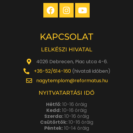
KAPCSOLAT
LELKÉSZI HIVATAL
4026 Debrecen, Piac utca 4-6.
+36-52/614-160
(hivatali időben)
nagytemplom@reformatus.hu
NYITVATARTÁSI IDŐ
Hétfő:
10-16 óráig
Kedd:
10-16 óráig
Szerda:
10-16 óráig
Csütörtök:
10-16 óráig
Péntek:
10-14 óráig