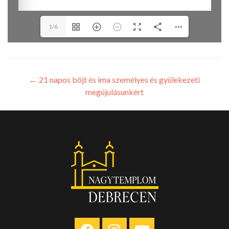
1/6
←
21 napos böjt és ima személyes és gyülekezeti
megújulásunkért