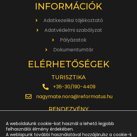
INFORMÁCIÓK
Adatkezelési tájékoztató
Adatvédelmi szabályzat
Pályázatok
Dokumentumtár
ELÉRHETŐSÉGEK
TURISZTIKA
+36-30/190-4409
nagymate.nora@reformatus.hu
RENDEZVÉNY
+36-30/642-6220
A weboldalunk cookie-kat használ a lehető legjobb
rendezveny.nagytemplom@reformatus.hu
felhasználói élmény érdekében.
A weblapunk további használatával hozzájárulsz a cookie-k