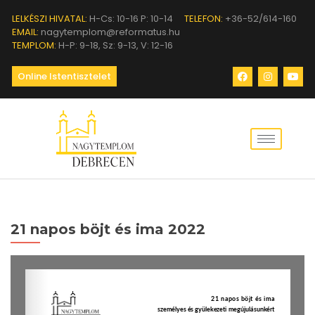
LELKÉSZI HIVATAL:
H-Cs: 10-16 P: 10-14
TELEFON:
+36-52/614-160
EMAIL:
nagytemplom@reformatus.hu
TEMPLOM:
H-P: 9-18, Sz: 9-13, V: 12-16
Online Istentisztelet
21 napos böjt és ima 2022