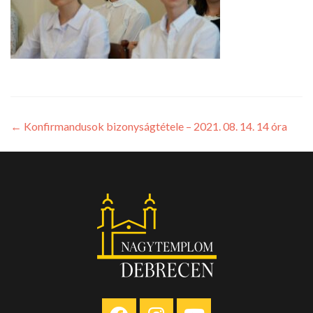
←
Konfirmandusok bizonyságtétele – 2021. 08. 14. 14 óra