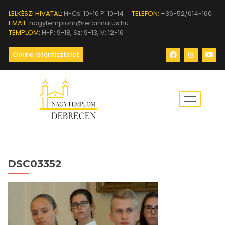
LELKÉSZI HIVATAL:
H-Cs: 10-16 P: 10-14
TELEFON:
+36-52/614-160
EMAIL:
nagytemplom@reformatus.hu
TEMPLOM:
H-P: 9-18, Sz: 9-13, V: 12-16
Online Istentisztelet
DSC03352