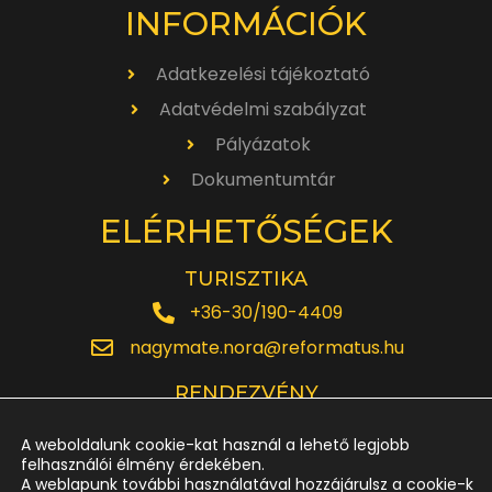
INFORMÁCIÓK
Adatkezelési tájékoztató
Adatvédelmi szabályzat
Pályázatok
Dokumentumtár
ELÉRHETŐSÉGEK
TURISZTIKA
+36-30/190-4409
nagymate.nora@reformatus.hu
RENDEZVÉNY
+36-30/642-6220
A weboldalunk cookie-kat használ a lehető legjobb
rendezveny.nagytemplom@reformatus.hu
felhasználói élmény érdekében.
A weblapunk további használatával hozzájárulsz a cookie-k