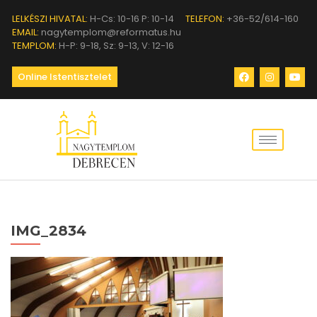
LELKÉSZI HIVATAL:
H-Cs: 10-16 P: 10-14
TELEFON:
+36-52/614-160
EMAIL:
nagytemplom@reformatus.hu
TEMPLOM:
H-P: 9-18, Sz: 9-13, V: 12-16
Online Istentisztelet
IMG_2834