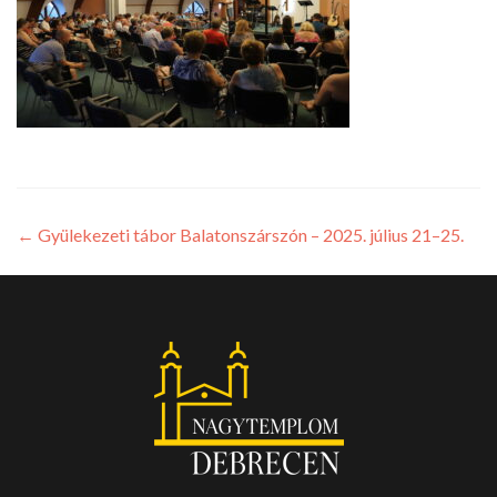
←
Gyülekezeti tábor Balatonszárszón – 2025. július 21–25.