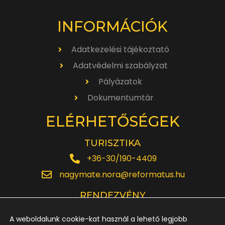
INFORMÁCIÓK
Adatkezelési tájékoztató
Adatvédelmi szabályzat
Pályázatok
Dokumentumtár
ELÉRHETŐSÉGEK
TURISZTIKA
+36-30/190-4409
nagymate.nora@reformatus.hu
RENDEZVÉNY
+36-30/642-6220
A weboldalunk cookie-kat használ a lehető legjobb