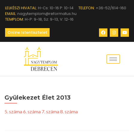
LELKÉSZI HIVATAL:
H-Cs: 10-16 P: 10-14
TELEFON:
+36-52/614-160
EMAIL:
nagytemplom@reformatus.hu
TEMPLOM:
H-P: 9-18, Sz: 9-13, V: 12-16
Online Istentisztelet
Gyülekezet Élet 2013
5. száma
6. száma
7. száma
8. száma