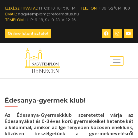
LELKÉSZI HIVATAL:
H-Cs: 10-16 P: 10-14
TELEFON:
+36-52/614-160
EMAIL:
nagytemplom@reformatus.hu
TEMPLOM:
H-P: 9-18, Sz: 9-13, V: 12-16
Online Istentisztelet
Édesanya-gyermek klub!
Az Édesanya-Gyermekklub szeretettel várja az
Édesanyákat és 0-3 éves korú gyermekeiket hetente két
alkalommal, amikor az Ige fényében közösen éneklünk,
közösen beszélgetünk a gyermeknevelésről