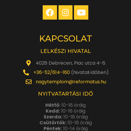
KAPCSOLAT
LELKÉSZI HIVATAL
4026 Debrecen, Piac utca 4-6.
+36-52/614-160
(hivatali időben)
nagytemplom@reformatus.hu
NYITVATARTÁSI IDŐ
Hétfő:
10-16 óráig
Kedd:
10-16 óráig
Szerda:
10-16 óráig
Csütörtök:
10-16 óráig
Péntek:
10-14 óráig