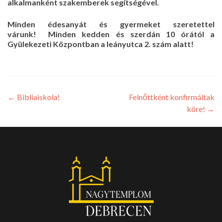
alkalmanként szakemberek segítségével.
Minden édesanyát és gyermeket szeretettel
várunk!
Minden kedden és szerdán 10 órától a
Gyülekezeti Központban a leányutca 2. szám alatt!
←
Bibliaiskola!
Felnőttként konfirmáltak
köre!
→