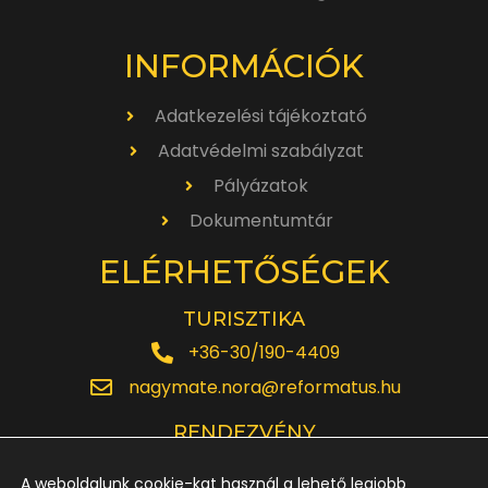
INFORMÁCIÓK
Adatkezelési tájékoztató
Adatvédelmi szabályzat
Pályázatok
Dokumentumtár
ELÉRHETŐSÉGEK
TURISZTIKA
+36-30/190-4409
nagymate.nora@reformatus.hu
RENDEZVÉNY
+36-30/642-6220
A weboldalunk cookie-kat használ a lehető legjobb