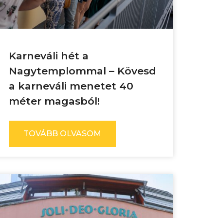
Karneváli hét a
Nagytemplommal – Kövesd
a karneváli menetet 40
méter magasból!
TOVÁBB OLVASOM