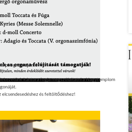
ti programajánló
ülekezetünk kántora fogja megszólaltatni a Nagytemplom
gonáját.
z elcsendesedéshez és feltöltődéshez!