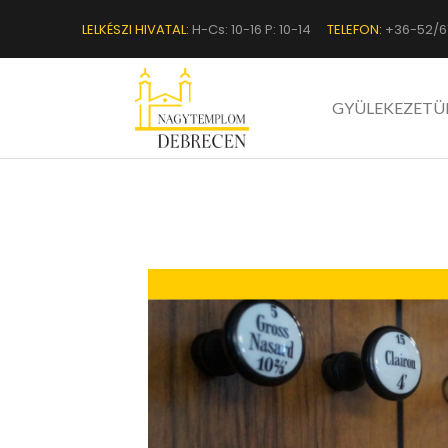
LELKÉSZI HIVATAL:
H-Cs: 10-16 P: 10-14
TELEFON:
+36-52/6
GYÜLEKEZETÜ