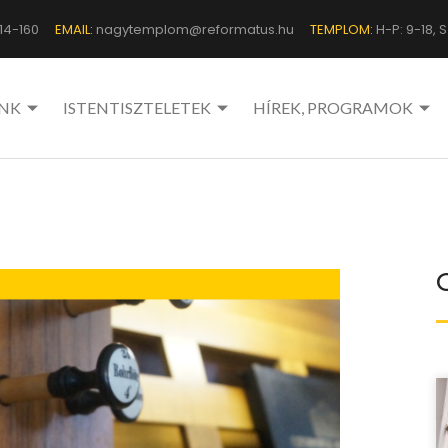
14-160
EMAIL:
nagytemplom@reformatus.hu
TEMPLOM:
H-P: 9-18, Sz
NK
ISTENTISZTELETEK
HÍREK, PROGRAMOK