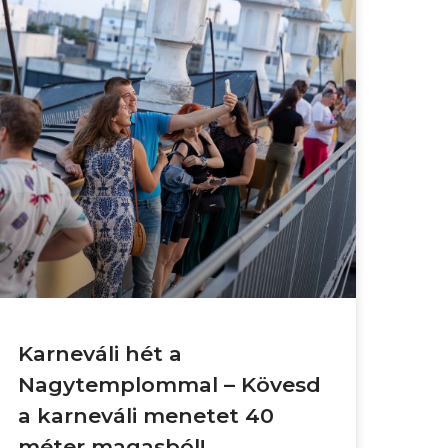
Karneváli hét a
Nagytemplommal – Kövesd
a karneváli menetet 40
méter magasból!