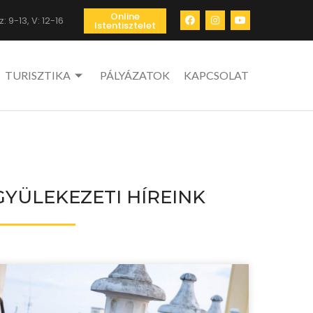
Online
: 9-13, V: 12-16
Istentisztelet
TURISZTIKA
PÁLYÁZATOK
KAPCSOLAT
GYÜLEKEZETI HÍREINK