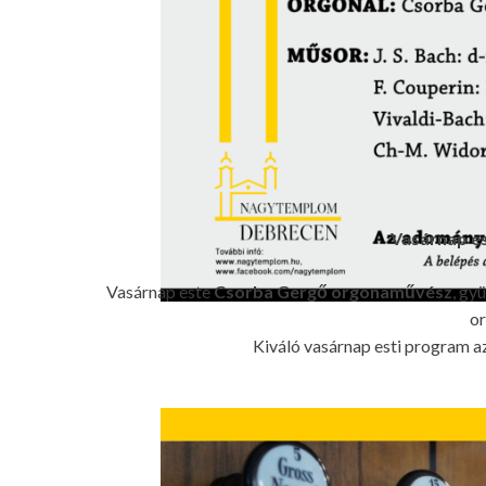
Vasárnap es
Vasárnap este
Csorba Gergő orgonaművész
, gy
or
Kiváló vasárnap esti program a