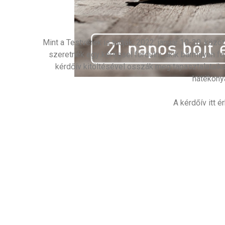
Mint a Testvérek is tudják, 2022. január 10-30. közöt
szeretnék egy kéréssel fordulni, akik bármilyen fo
kérdőív kitöltésével osszák meg tapasztalataika
hatékony
A kérdőív itt é