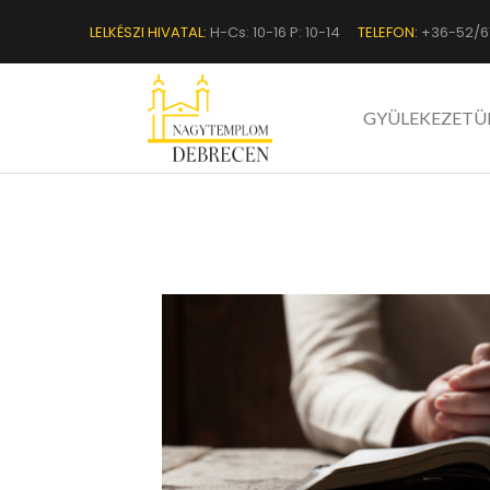
LELKÉSZI HIVATAL:
H-Cs: 10-16 P: 10-14
TELEFON:
+36-52/6
GYÜLEKEZETÜ