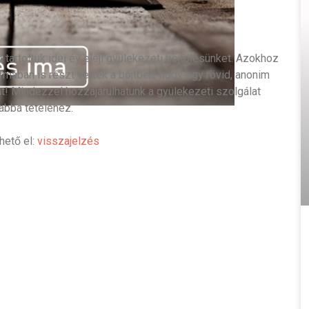
t tartottuk idei év eleji gyülekezeti böjtölésünket. Azokhoz
rmában is részt vettek a böjtben, hogy egy rövid, anonim
t! Mindezzel hozzájárulhatunk a gyülekezeti szolgálat
abbá tételéhez.
rhető el:
visszajelzés