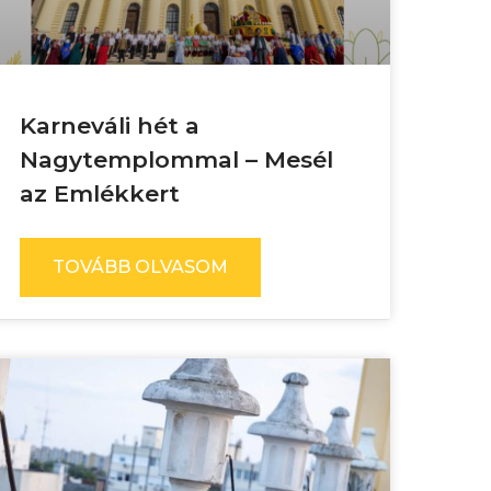
Karneváli hét a
Nagytemplommal – Mesél
az Emlékkert
TOVÁBB OLVASOM