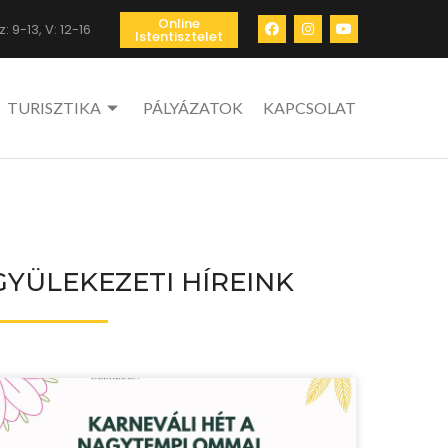
Online
: 9-13, V: 12-16
Istentisztelet
TURISZTIKA
PÁLYÁZATOK
KAPCSOLAT
GYÜLEKEZETI HÍREINK