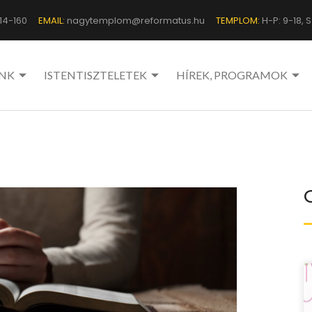
14-160
EMAIL:
nagytemplom@reformatus.hu
TEMPLOM:
H-P: 9-18, Sz
NK
ISTENTISZTELETEK
HÍREK, PROGRAMOK