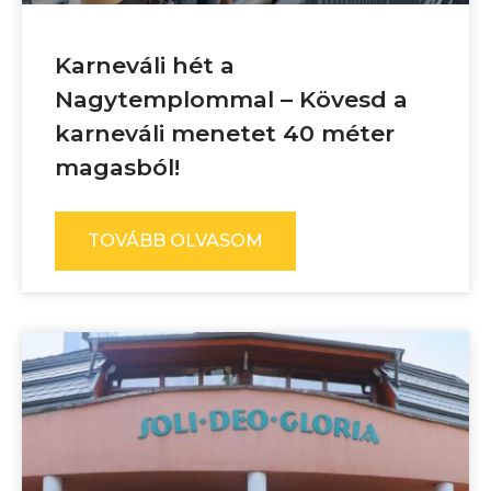
Karneváli hét a
Nagytemplommal – Kövesd a
karneváli menetet 40 méter
magasból!
TOVÁBB OLVASOM