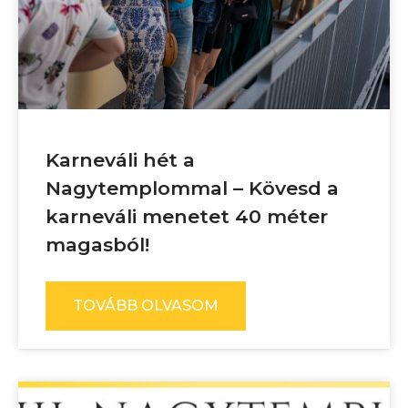
Karneváli hét a
Nagytemplommal – Kövesd a
karneváli menetet 40 méter
magasból!
TOVÁBB OLVASOM