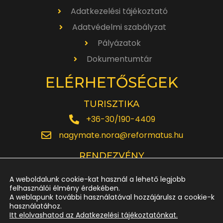
Adatkezelési tájékoztató
Adatvédelmi szabályzat
Pályázatok
Dokumentumtár
ELÉRHETŐSÉGEK
TURISZTIKA
+36-30/190-4409
nagymate.nora@reformatus.hu
RENDEZVÉNY
+36-30/642-6220
A weboldalunk cookie-kat használ a lehető legjobb
rendezveny.nagytemplom@reformatus.hu
felhasználói élmény érdekében.
A weblapunk további használatával hozzájárulsz a cookie-k
használatához.
JEGYPÉNZTÁR
Itt elolvashatod az Adatkezelési tájékoztatónkat.
+36-52/614-185