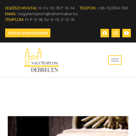
LELKÉSZI HIVATAL:
H-Cs: 10-16 P: 10-14
TELEFON:
+36-52/614-160
EMAIL:
nagytemplom@reformatus.hu
TEMPLOM:
H-P: 9-18, Sz: 9-13, V: 12-16
Online Istentisztelet