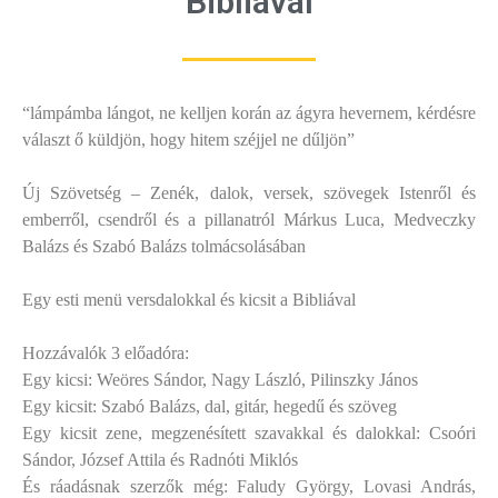
Bibliával
“lámpámba lángot, ne kelljen korán az ágyra hevernem, kérdésre
választ ő küldjön, hogy hitem széjjel ne dűljön”
Új Szövetség – Zenék, dalok, versek, szövegek Istenről és
emberről, csendről és a pillanatról Márkus Luca, Medveczky
Balázs és Szabó Balázs tolmácsolásában
Egy esti menü versdalokkal és kicsit a Bibliával
Hozzávalók 3 előadóra:
Egy kicsi: Weöres Sándor, Nagy László, Pilinszky János
Egy kicsit: Szabó Balázs, dal, gitár, hegedű és szöveg
Egy kicsit zene, megzenésített szavakkal és dalokkal: Csoóri
Sándor, József Attila és Radnóti Miklós
És ráadásnak szerzők még: Faludy György, Lovasi András,