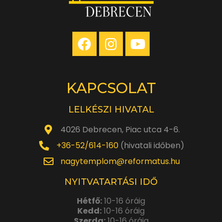
KAPCSOLAT
LELKÉSZI HIVATAL
4026 Debrecen, Piac utca 4-6.
+36-52/614-160
(hivatali időben)
nagytemplom@reformatus.hu
NYITVATARTÁSI IDŐ
Hétfő:
10-16 óráig
Kedd:
10-16 óráig
Szerda:
10-16 óráig