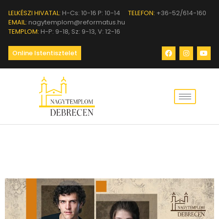
LELKÉSZI HIVATAL:
H-Cs: 10-16 P: 10-14
TELEFON:
+36-52/614-160
EMAIL:
nagytemplom@reformatus.hu
TEMPLOM:
H-P: 9-18, Sz: 9-13, V: 12-16
Online Istentisztelet