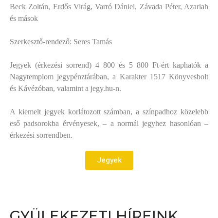
Beck Zoltán, Erdős Virág, Varró Dániel, Závada Péter, Azariah
és mások
Szerkesztő-rendező: Seres Tamás
Jegyek (érkezési sorrend) 4 800 és 5 800 Ft-ért kaphatók a
Nagytemplom jegypénztárában, a Karakter 1517 Könyvesbolt
és Kávézóban, valamint a jegy.hu-n.
A kiemelt jegyek korlátozott számban, a színpadhoz közelebb
eső padsorokba érvényesek, – a normál jegyhez hasonlóan –
érkezési sorrendben.
Jegyek
GYÜLEKEZETI HÍREINK