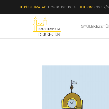
LELKÉSZI HIVATAL:
H-Cs: 10-16 P: 10-14
TELEFON:
+36-52/6
GYÜLEKEZETÜ