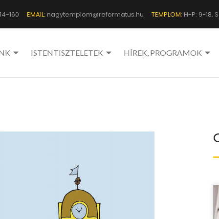
14-160
EMAIL:
nagytemplom@reformatus.hu
TEMPLOM:
H-P: 9-18, Sz
NK
ISTENTISZTELETEK
HÍREK, PROGRAMOK