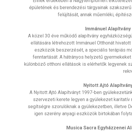
Ennek érdekében a Nagytemplomért elkötelezet
épületének és berendezési tárgyainak szakszerű 
felújítását, annak műemléki, építés
Immánuel Alapítvány
A közel 30 éve működő alapítvány egyházközségün
ellátására létrehozott Immánuel Otthonát hivatott
eszközök beszerzését, a speciális terápiás 
fenntartását. A hátrányos helyzetű gyermekeket 
különböző otthoni ellátások is elérhetők legyenek 
rekr
Nyitott Ajtó Alapítván
A Nyitott Ajtó Alapítványt 1997-ben gyülekezetünk 
szervezeti kerete legyen a gyülekezet karitatív 
segítségre szorulóknak a gyülekezetben, illetve D
igen szerény anyagi eszközök birtokában folytat
Musica Sacra Egyházzenei Al