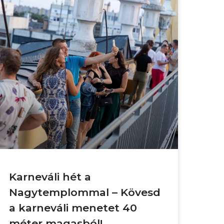
Karneváli hét a
Nagytemplommal – Kövesd
a karneváli menetet 40
méter magasból!