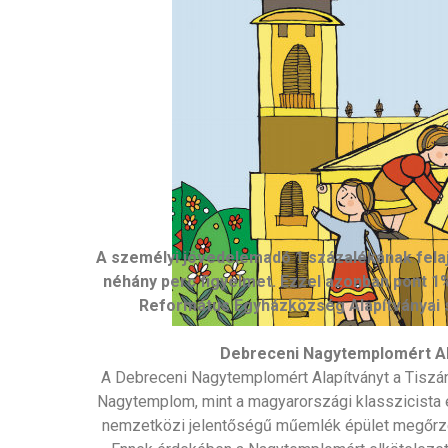
A személyi jövedelemadó 1 százalékának felaj
néhány perc figyelmet. Ezzel azonban pont 1
Református Egyházközség Alapítványai 
Debreceni Nagytemplomért Al
A Debreceni Nagytemplomért Alapítványt a Tiszánt
Nagytemplom, mint a magyarországi klasszicista 
nemzetközi jelentőségű műemlék épület megőrzés