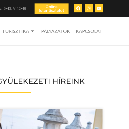
Online
: 9-13, V: 12-16
Istentisztelet
TURISZTIKA
PÁLYÁZATOK
KAPCSOLAT
GYÜLEKEZETI HÍREINK