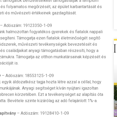
t támogatók befizetéseikkel támogathatják a templom
és folyamatos megőrzését, az épület karbantartását és
zeti és művészeti értékeinek gazdagítását.
– Adószám: 19123350-1-09
k halmozottan fogyatékos gyerekek és fiatalok nappali
 segíteni. Támogatja ezen fiatalok életminőségét segítő
módszerek, művészeti tevékenységek bevezetését és
és családjaikat anyagi támogatásban részesíti, hogy a
számukra. Támogatja az otthon munkatársainak képzését és
eációját is.
y
– Adószám: 18553125-1-09
egyik áldozatkész tagja hozta létre azzal a céllal, hogy
munkájának. Anyagi segítséget kíván nyújtani igazoltan
ebrecen körzetében. Ezt a tevékenységet az alapítás óta
ta. Bevétele szinte kizárólag az adó felajánlott 1%-a.
apítvány
– Adószám: 19128410-1-09