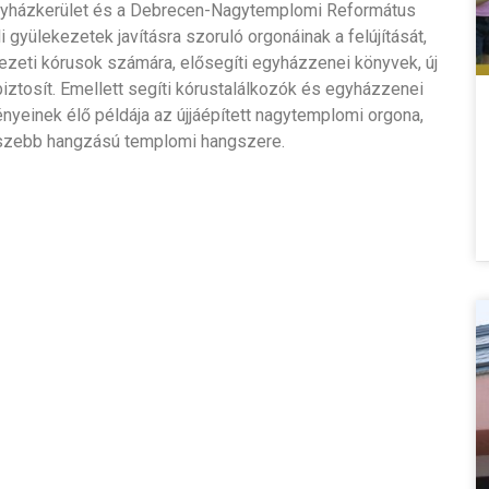
 Egyházkerület és a Debrecen-Nagytemplomi Református
 gyülekezetek javításra szoruló orgonáinak a felújítását,
ezeti kórusok számára, elősegíti egyházzenei könyvek, új
iztosít. Emellett segíti kórustalálkozók és egyházzenei
yeinek élő példája az újjáépített nagytemplomi orgona,
szebb hangzású templomi hangszere.