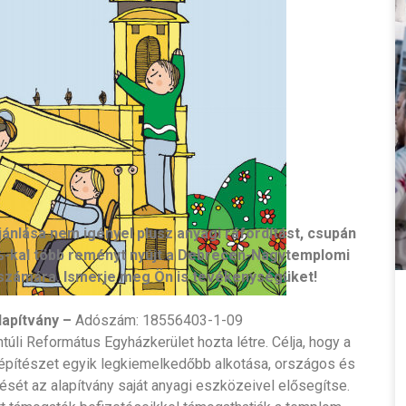
ánlása nem igényel plusz anyagi ráfordítást, csupán
%-kal több reményt nyújt a Debrecen-Nagytemplomi
számára. Ismerje meg Ön is tevékenységüket!
apítvány –
Adószám: 18556403-1-09
úli Református Egyházkerület hozta létre. Célja, hogy a
építészet egyik legkiemelkedőbb alkotása, országos és
ét az alapítvány saját anyagi eszközeivel elősegítse.