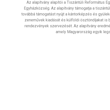
Az alapítvány alapítói a Tiszántúli Református
Egyházközség. Az alapítvány támogatja a tiszántúli
továbbá támogatást nyújt a kántorképzés és gyülek
zeneművek kiadását és külföldi ösztöndíjakat is b
rendezvények szervezését. Az alapítvány eredmén
amely Magyarország egyik leg