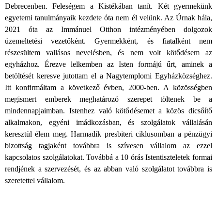
Debrecenben. Feleségem a Kistékában tanít. Két gyermekünk
egyetemi tanulmányaik kezdete óta nem él velünk. Az Úrnak hála,
2021 óta az Immánuel Otthon intézményében dolgozok
üzemeltetési vezetőként. Gyermekként, és fiatalként nem
részesültem vallásos nevelésben, és nem volt kötődésem az
egyházhoz. Érezve lelkemben az Isten formájú űrt, aminek a
betöltését keresve jutottam el a Nagytemplomi Egyházközséghez.
Itt konfirmáltam a következő évben, 2000-ben. A közösségben
megismert emberek meghatározó szerepet töltenek be a
mindennapjaimban. Istenhez való kötődésemet a közös dicsőítő
alkalmakon, egyéni imádkozásban, és szolgálatok vállalásán
keresztül élem meg. Harmadik presbiteri ciklusomban a pénzügyi
bizottság tagjaként továbbra is szívesen vállalom az ezzel
kapcsolatos szolgálatokat. Továbbá a 10 órás Istentiszteletek formai
rendjének a szervezését, és az abban való szolgálatot továbbra is
szeretettel vállalom.