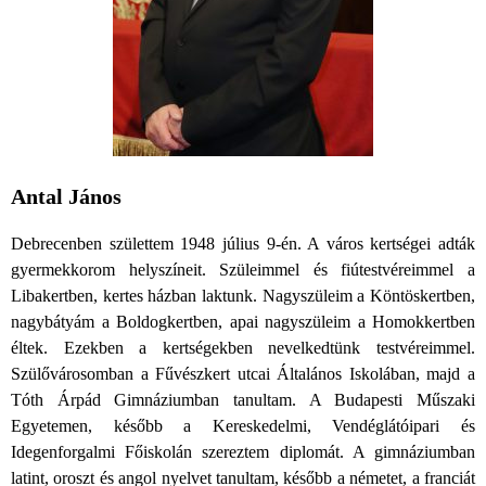
Antal János
Debrecenben születtem 1948 július 9-én. A város kertségei adták
gyermekkorom helyszíneit. Szüleimmel és fiútestvéreimmel a
Libakertben, kertes házban laktunk. Nagyszüleim a Köntöskertben,
nagybátyám a Boldogkertben, apai nagyszüleim a Homokkertben
éltek. Ezekben a kertségekben nevelkedtünk testvéreimmel.
Szülővárosomban a Fűvészkert utcai Általános Iskolában, majd a
Tóth Árpád Gimnáziumban tanultam. A Budapesti Műszaki
Egyetemen, később a Kereskedelmi, Vendéglátóipari és
Idegenforgalmi Főiskolán szereztem diplomát. A gimnáziumban
latint, oroszt és angol nyelvet tanultam, később a németet, a franciát