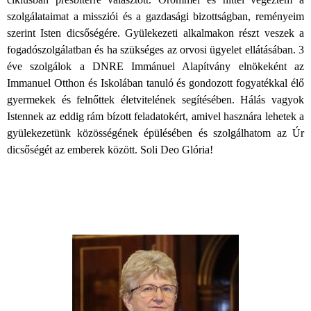
szolgálataimat a missziói és a gazdasági bizottságban, reményeim
szerint Isten dicsőségére. Gyülekezeti alkalmakon részt veszek a
fogadószolgálatban és ha szükséges az orvosi ügyelet ellátásában. 3
éve szolgálok a DNRE Immánuel Alapítvány elnökeként az
Immanuel Otthon és Iskolában tanuló és gondozott fogyatékkal élő
gyermekek és felnőttek életvitelének segítésében. Hálás vagyok
Istennek az eddig rám bízott feladatokért, amivel hasznára lehetek a
gyülekezetünk közösségének épülésében és szolgálhatom az Úr
dicsőségét az emberek között. Soli Deo Glória!