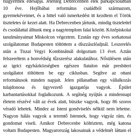
fiúgyermek édesapja. Jelenleg Debrecenben élek párkapcsolatban
10 éve. Hejőbábai református családból származom,
gyermekéveimet, és a hittel való ismerkedést itt kezdtem el Török
tiszteletes úr kezei alatt. Ha Debrecenben jártunk, mindig tisztelettel
és csodálattal álltunk meg a nagytemplom falai között. Középiskolai
tanulmányaimat Miskolcon végeztem. Ezután egy éves sorkatonai
szolgálatomat Budapesten töltöttem a díszzászlóaljnál. Leszerelés
után a Tiszai Vegyi Kombinátnál dolgoztam 13 évet. Aztán
felszereltem a honvédség tűzszerész alakulatához. Nősülésem után
az igrici egyházközségben egészen fiatalon már presbiteri
szolgálatot töltöttem be egy ciklusban. Segítve az ottani
reformátusok minden napjait. Jelen pillanatban egy vállalkozás
tulajdonosa és ügyvezető igazgatója vagyok. Épület
karbantartásokkal foglalkozunk. A segítség nyújtás a mindennapi
életem részévé vált az évek alatt, büszke vagyok, hogy 86 szoros
véradó lehetek. Mindez az Isteni gondviselés nélkül nem lehetne.
Nagyon hálás vagyok a teremtő Istennek, hogy vigyáz rám, és
gondomat viseli. Amikor Debrecenbe költöztem, még katona
voltam Budapesten. Magyarország lakosainak a védelmét láttam el