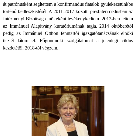
át patrónusként segítettem a konfirmandus fiatalok gyülekezetünkbe
történő beilleszkedését. A 2011-2017 közötti presbiteri ciklusban az
Intézményi Bizottság elnökeként tevékenykedtem. 2012-ben lettem
az Immánuel Alapítvány kuratóriumának tagja, 2014 októberétől
pedig az Immánuel Otthon fenntartói igazgatótanácsának elnöki
tisztét látom el. Főgondnoki szolgálatomat a jelenlegi ciklus
kezdetétől, 2018-tól végzem.