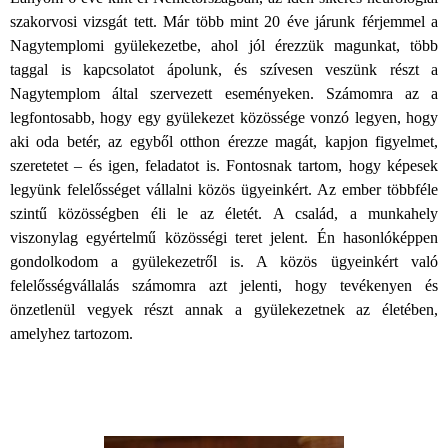
szakorvosi vizsgát tett. Már több mint 20 éve járunk férjemmel a
Nagytemplomi gyülekezetbe, ahol jól érezzük magunkat, több
taggal is kapcsolatot ápolunk, és szívesen veszünk részt a
Nagytemplom által szervezett eseményeken. Számomra az a
legfontosabb, hogy egy gyülekezet közössége vonzó legyen, hogy
aki oda betér, az egyből otthon érezze magát, kapjon figyelmet,
szeretetet – és igen, feladatot is. Fontosnak tartom, hogy képesek
legyünk felelősséget vállalni közös ügyeinkért. Az ember többféle
szintű közösségben éli le az életét. A család, a munkahely
viszonylag egyértelmű közösségi teret jelent. Én hasonlóképpen
gondolkodom a gyülekezetről is. A közös ügyeinkért való
felelősségvállalás számomra azt jelenti, hogy tevékenyen és
önzetlenül vegyek részt annak a gyülekezetnek az életében,
amelyhez tartozom.