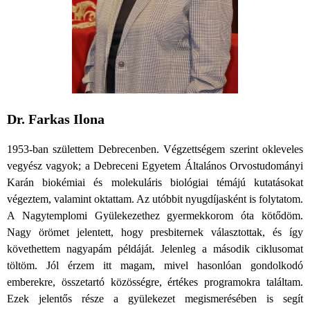
Dr. Farkas Ilona
1953-ban születtem Debrecenben. Végzettségem szerint okleveles
vegyész vagyok; a Debreceni Egyetem Általános Orvostudományi
Karán biokémiai és molekuláris biológiai témájú kutatásokat
végeztem, valamint oktattam. Az utóbbit nyugdíjasként is folytatom.
A Nagytemplomi Gyülekezethez gyermekkorom óta kötődöm.
Nagy örömet jelentett, hogy presbiternek választottak, és így
követhettem nagyapám példáját. Jelenleg a második ciklusomat
töltöm. Jól érzem itt magam, mivel hasonlóan gondolkodó
emberekre, összetartó közösségre, értékes programokra találtam.
Ezek jelentős része a gyülekezet megismerésében is segít