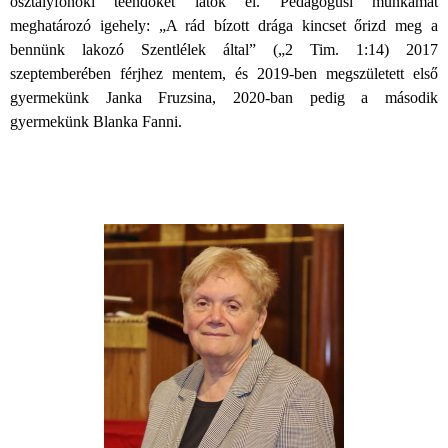
osztályfőnöki teendőket látok el. Pedagógusi munkámat
meghatározó igehely: „A rád bízott drága kincset őrizd meg a
bennünk lakozó Szentlélek által” („2 Tim. 1:14) 2017
szeptemberében férjhez mentem, és 2019-ben megszületett első
gyermekünk Janka Fruzsina, 2020-ban pedig a második
gyermekünk Blanka Fanni.