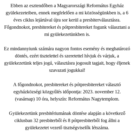
Ebben az esztendőben a Magyarországi Református Egyház
gyülekezeteiben, ennek megfelelően a mi közösségünkben is, a 6
éves ciklus lejártával újra sor kerül a presbiterválasztásra.
Főgondnokot, presbitereket és pótpresbitereket fogunk választani a
mi gyülekezetünkben is.
Ez mindannyiunk számára nagyon fontos esemény és meghatározó
döntés, ezért tisztelettel és szeretettel hívjuk és várjuk, a
gyülekezetünk teljes jogú, választásra jogosult tagjait, hogy éljenek
szavazati jogukkal!
A főgondnokot, presbitereket és pótpresbitereket választó
egyházközségi közgyűlés időpontja: 2023. november 12.
(vasárnap) 10 óra, helyszín: Református Nagytemplom.
Gyülekezetünk presbitériumának döntése alapján a következő
ciklusban 32 presbiterből és 8 pótpresbiterből fog állni a
gyülekezetet vezető tisztségviselők létszáma.