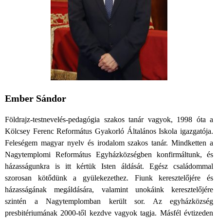
Ember Sándor
Földrajz-testnevelés-pedagógia szakos tanár vagyok, 1998 óta a
Kölcsey Ferenc Református Gyakorló Általános Iskola igazgatója.
Feleségem magyar nyelv és irodalom szakos tanár. Mindketten a
Nagytemplomi Református Egyházközségben konfirmáltunk, és
házasságunkra is itt kértük Isten áldását. Egész családommal
szorosan kötődünk a gyülekezethez. Fiunk keresztelőjére és
házasságának megáldására, valamint unokáink keresztelőjére
szintén a Nagytemplomban került sor. Az egyházközség
presbitériumának 2000-től kezdve vagyok tagja. Másfél évtizeden