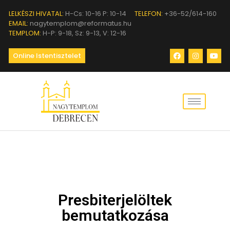
LELKÉSZI HIVATAL:
H-Cs: 10-16 P: 10-14
TELEFON:
+36-52/614-160
EMAIL:
nagytemplom@reformatus.hu
TEMPLOM:
H-P: 9-18, Sz: 9-13, V: 12-16
Online Istentisztelet
Presbiterjelöltek
bemutatkozása