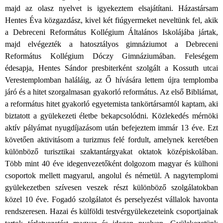
majd az olasz nyelvet is igyekeztem elsajátítani. Házastársam
Hentes Éva közgazdász, kivel két fiúgyermeket neveltünk fel, akik
a Debreceni Református Kollégium Általános Iskolájába jártak,
majd elvégezték a hatosztályos gimnáziumot a Debreceni
Református Kollégium Dóczy Gimnáziumában. Feleségem
édesapja, Hentes Sándor presbiterként szolgált a Kossuth utcai
Verestemplomban haláláig, az Ő hívására lettem újra templomba
járó és a hitet szorgalmasan gyakorló református. Az első Bibliámat,
a református hitet gyakorló egyetemista tankörtársamtól kaptam, aki
biztatott a gyülekezeti életbe bekapcsolódni. Közlekedés mérnöki
aktív pályámat nyugdíjazásom után befejeztem immár 13 éve. Ezt
követően aktivitásom a turizmus felé fordult, amelynek keretében
különböző turisztikai szaktantárgyakat oktatok középiskolában.
Több mint 40 éve idegenvezetőként dolgozom magyar és külhoni
csoportok mellett magyarul, angolul és németül. A nagytemplomi
gyülekezetben szívesen veszek részt különböző szolgálatokban
közel 10 éve. Fogadó szolgálatot és perselyezést vállalok havonta
rendszeresen. Hazai és külföldi testvérgyülekezeteink csoportjainak