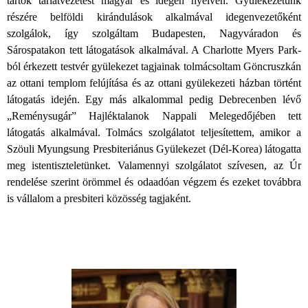
tartok tárlatvezetést magyar és idegen nyelven. Gyülekezetünk
részére belföldi kirándulások alkalmával idegenvezetőként
szolgálok, így szolgáltam Budapesten, Nagyváradon és
Sárospatakon tett látogatások alkalmával. A Charlotte Myers Park-
ból érkezett testvér gyülekezet tagjainak tolmácsoltam Göncruszkán
az ottani templom felújítása és az ottani gyülekezeti házban történt
látogatás idején. Egy más alkalommal pedig Debrecenben lévő
„Reménysugár” Hajléktalanok Nappali Melegedőjében tett
látogatás alkalmával. Tolmács szolgálatot teljesítettem, amikor a
Szöuli Myungsung Presbiteriánus Gyülekezet (Dél-Korea) látogatta
meg istentiszteletünket. Valamennyi szolgálatot szívesen, az Úr
rendelése szerint örömmel és odaadóan végzem és ezeket továbbra
is vállalom a presbiteri közösség tagjaként.