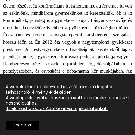
életem részévé. Itt konfirmáltam, itt ismertem meg a férjemet, itt volt
az esküvőnk, mindhárom gyermekünket itt kereszteltük, ők is itt
konfirmáltak, jelenleg is a gyülekezet tagjai. Lányunk esküvője és
unokáink keresztelője is ebben a gyülekezeti közösségben történt.
Édesapám és férjem is nagytemplomi presbiterként szolgáltak
hosszú időn át. Én 2012 óta vagyok a nagytemplomi gyülekezet
presbitere. A Testvérgyülekezeti Bizottságnak kezdetektől tagja,
jelenleg elnöke, a gyülekezeti kórusnak pedig alapító tagja vagyok.
Rendszeresen részt veszek a presbiteri fogadószolgálatban, a
perselyezésben, és orvosként a baba-mama kör munkájában. Az
eddigi szolgálati lehetőségekért hálát adva, nagy megtiszteltetés és
öröm számomra, hogy a harmadik presbiteri ciklusra is jelölést
A weboldalunk cookie-kat használ a lehető legjobb
felhasználói élmény érdekében.
kaptam. Megválasztásom esetén szívesen szolgálom továbbra is a
A weblapunk további használatával hozzájárulsz a cookie-k
gyülekezetemet presbiterként.
használatához.
Itt elolvashatod az Adatkezelési tájékoztatónkat.
Elfogadom