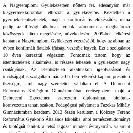
A Nagytemplomi Gyülekezetben nőttem fel, édesanyám már
kisgyermekkoromban elhozott a gyülekezetbe. Kezdetben a
gyermekistentiszteletek, majd a konfirmációs előkészítők, utána
pedig az ifjúsági alkalmak voltak számomra a meghatározó
közösségek hitem megélésére, növekedésére. 2009-ben felkérést
kaptam a Nagytemplomi Gyülekezet vezetésétől, hogy az abban az
évben konfirmált fiatalok ifjúsági vezetője legyek. Ezt a szolgálatot
10 éven keresztül végeztem. Fontosnak tartom, hogy az
istentiszteletek alkalmával is részese lehessek a gyülekezet nagy
családjának. Az istentiszteleti alkalmakon igeolvasással és
imádsággal is szolgáltam már. 2017-ben felkérést kaptam presbiteri
tisztségre, amit nagy szeretettel vállaltam el. A Debreceni
Református Kollégium Gimnáziumában érettségiztem, majd a
Debreceni Egyetemen szereztem diplomámat, biológia-
környezettan tanári szakon. Pedagógusi pályámat a Fazekas Mihály
Gimnáziumban kezdtem. 2013 őszén kerültem a Kölcsey Ferenc
Református Gyakorló Általános Iskolába, ahol természettudományt
és biológiát tanítok a felső tagozat minden évfolyamán, valamint