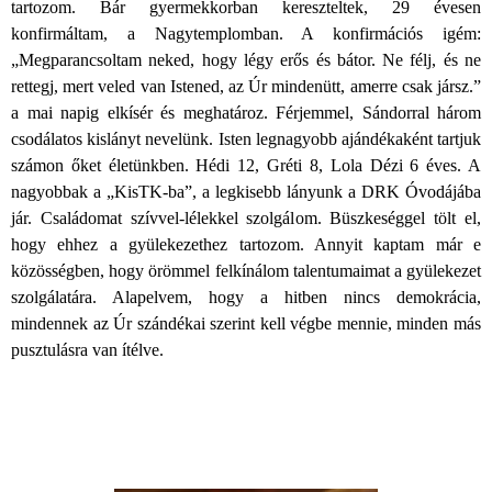
tartozom. Bár gyermekkorban kereszteltek, 29 évesen
konfirmáltam, a Nagytemplomban. A konfirmációs igém:
„Megparancsoltam neked, hogy légy erős és bátor. Ne félj, és ne
rettegj, mert veled van Istened, az Úr mindenütt, amerre csak jársz.”
a mai napig elkísér és meghatároz. Férjemmel, Sándorral három
csodálatos kislányt nevelünk. Isten legnagyobb ajándékaként tartjuk
számon őket életünkben. Hédi 12, Gréti 8, Lola Dézi 6 éves. A
nagyobbak a „KisTK-ba”, a legkisebb lányunk a DRK Óvodájába
jár. Családomat szívvel-lélekkel szolgálom. Büszkeséggel tölt el,
hogy ehhez a gyülekezethez tartozom. Annyit kaptam már e
közösségben, hogy örömmel felkínálom talentumaimat a gyülekezet
szolgálatára. Alapelvem, hogy a hitben nincs demokrácia,
mindennek az Úr szándékai szerint kell végbe mennie, minden más
pusztulásra van ítélve.