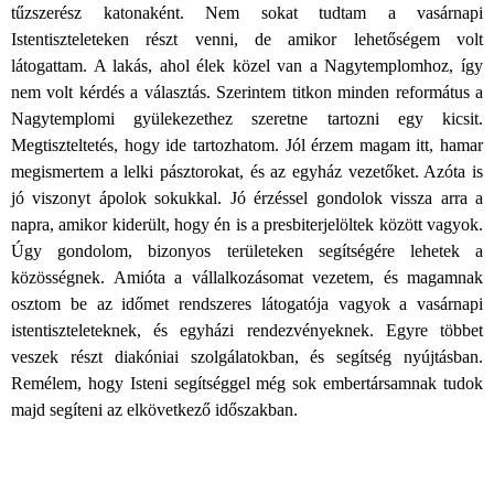
tűzszerész katonaként. Nem sokat tudtam a vasárnapi
Istentiszteleteken részt venni, de amikor lehetőségem volt
látogattam. A lakás, ahol élek közel van a Nagytemplomhoz, így
nem volt kérdés a választás. Szerintem titkon minden református a
Nagytemplomi gyülekezethez szeretne tartozni egy kicsit.
Megtiszteltetés, hogy ide tartozhatom. Jól érzem magam itt, hamar
megismertem a lelki pásztorokat, és az egyház vezetőket. Azóta is
jó viszonyt ápolok sokukkal. Jó érzéssel gondolok vissza arra a
napra, amikor kiderült, hogy én is a presbiterjelöltek között vagyok.
Úgy gondolom, bizonyos területeken segítségére lehetek a
közösségnek. Amióta a vállalkozásomat vezetem, és magamnak
osztom be az időmet rendszeres látogatója vagyok a vasárnapi
istentiszteleteknek, és egyházi rendezvényeknek. Egyre többet
veszek részt diakóniai szolgálatokban, és segítség nyújtásban.
Remélem, hogy Isteni segítséggel még sok embertársamnak tudok
majd segíteni az elkövetkező időszakban.