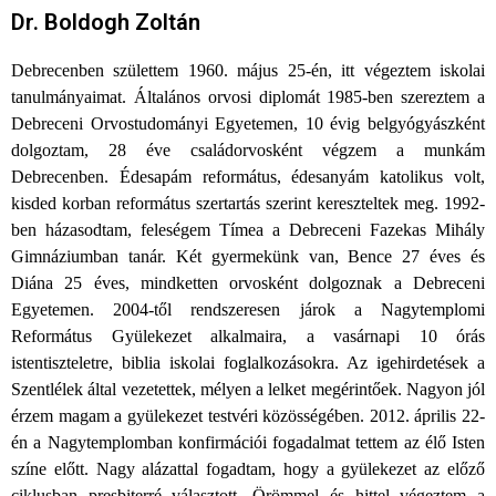
Dr. Boldogh Zoltán
Debrecenben születtem 1960. május 25-én, itt végeztem iskolai
tanulmányaimat. Általános orvosi diplomát 1985-ben szereztem a
Debreceni Orvostudományi Egyetemen, 10 évig belgyógyászként
dolgoztam, 28 éve családorvosként végzem a munkám
Debrecenben. Édesapám református, édesanyám katolikus volt,
kisded korban református szertartás szerint kereszteltek meg. 1992-
ben házasodtam, feleségem Tímea a Debreceni Fazekas Mihály
Gimnáziumban tanár. Két gyermekünk van, Bence 27 éves és
Diána 25 éves, mindketten orvosként dolgoznak a Debreceni
Egyetemen. 2004-től rendszeresen járok a Nagytemplomi
Református Gyülekezet alkalmaira, a vasárnapi 10 órás
istentiszteletre, biblia iskolai foglalkozásokra. Az igehirdetések a
Szentlélek által vezetettek, mélyen a lelket megérintőek. Nagyon jól
érzem magam a gyülekezet testvéri közösségében. 2012. április 22-
én a Nagytemplomban konfirmációi fogadalmat tettem az élő Isten
színe előtt. Nagy alázattal fogadtam, hogy a gyülekezet az előző
ciklusban presbiterré választott. Örömmel és hittel végeztem a