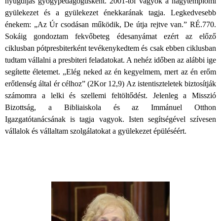
nyugdíjas gyógypedagógusként. 2001-től vagyok a nagytemplomi
gyülekezet és a gyülekezet énekkarának tagja. Legkedvesebb
énekem: „Az Úr csodásan működik, De útja rejtve van.” RÉ.770.
Sokáig gondoztam fekvőbeteg édesanyámat ezért az előző
ciklusban pótpresbiterként tevékenykedtem és csak ebben ciklusban
tudtam vállalni a presbiteri feladatokat. A nehéz időben az alábbi ige
segítette életemet. „Elég neked az én kegyelmem, mert az én erőm
erőtlenség által ér célhoz” (2Kor 12,9) Az istentiszteletek biztosítják
számomra a lelki és szellemi feltöltődést. Jelenleg a Misszió
Bizottság, a Bibliaiskola és az Immánuel Otthon
Igazgatótanácsának is tagja vagyok. Isten segítségével szívesen
vállalok és vállaltam szolgálatokat a gyülekezet épüléséért.