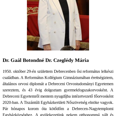
Dr. Gaál Botondné Dr. Czeglédy Mária
1950. október 29-én születtem Debrecenben ősi református lelkészi
családban. A Református Kollégium Gimnáziumában érettségiztem,
általános orvosi diplomát a Debreceni Orvostudományi Egyetemen
szereztem, és 43 évig dolgoztam gyermekfogszakorvosként. A
Debreceni Egyetemről mentem nyugdíjba intézetvezető főorvosként
2020-ban. A Tiszántúli Egyházkerületi Nőszövetség elnöke vagyok.
Pár hónapos korom óta kötődőm a Debrecen-Nagytemplomi
Egyházközséghez. A gyülekezetünk nekem otthonommá vált és