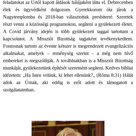
feladatokat az Úrtól kapott áldások hálájaként látta el. Debrecenben
élek és ügyvédként dolgozom. Gyerekkorom óta járok a
Nagytemplomba és 2018-ban választottak presbiterré. Szeretek
részt venni a közösségi programokon, segíteni a gyülekezeti életet.
A Covid járvány idején is több gyülekezeti taggal tartottam a
kapcsolatot. A Missziói Bizottság tagjaként tevékenykedtem.
Fontosnak tartom az évente kétszer is megrendezett evangelizációs
alkalmakat, amelyek – reménység szerint – a még nem hívő
embereket is megszólítják. A továbbiakban is a Missziói Bizottság
munkáját, gyülekezetünk építését szeretném segíteni. Kedves bibliai
idézetem: „Ha Isten velünk, ki lehet ellenünk?„ (Róma 8:31) Hálát
adok az Úrnak, aki eddig is erőt adott és támogatott a
szolgálataimban.