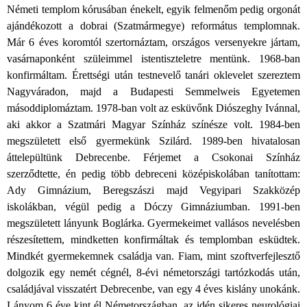
Németi templom kórusában énekelt, egyik felmenőm pedig orgonát
ajándékozott a dobrai (Szatmármegye) református templomnak.
Már 6 éves koromtól szertornáztam, országos versenyekre jártam,
vasárnaponként szüleimmel istentiszteletre mentünk. 1968-ban
konfirmáltam. Érettségi után testnevelő tanári oklevelet szereztem
Nagyváradon, majd a Budapesti Semmelweis Egyetemen
másoddiplomáztam. 1978-ban volt az esküvőnk Diószeghy Ivánnal,
aki akkor a Szatmári Magyar Színház színésze volt. 1984-ben
megszületett első gyermekünk Szilárd. 1989-ben hivatalosan
áttelepültünk Debrecenbe. Férjemet a Csokonai Színház
szerződtette, én pedig több debreceni középiskolában tanítottam:
Ady Gimnázium, Beregszászi majd Vegyipari Szakközép
iskolákban, végül pedig a Dóczy Gimnáziumban. 1991-ben
megszületett lányunk Boglárka. Gyermekeimet vallásos nevelésben
részesítettem, mindketten konfirmáltak és templomban esküdtek.
Mindkét gyermekemnek családja van. Fiam, mint szoftverfejlesztő
dolgozik egy nemét cégnél, 8-évi németországi tartózkodás után,
családjával visszatért Debrecenbe, van egy 4 éves kislány unokánk.
Lányom 6 éve kint él Németországban, az idén sikeres neurológiai