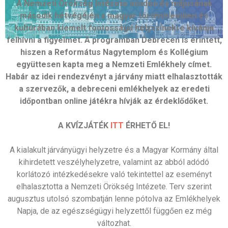
A Nemzeti Örökség Intézete minden év májusának
második hétvégéjén a magyar történelemben és
kultúrában kiemelt fontosságú helyszínekre kívánja
felhívni a figyelmet. A programban Debrecen is érintett,
hiszen a Református Nagytemplom és Kollégium
együttesen kapta meg a Nemzeti Emlékhely címet.
Habár az idei rendezvényt a járvány miatt elhalasztották
a szervezők, a debreceni emlékhelyek az eredeti
időpontban online játékra hívják az érdeklődőket.
A KVÍZJÁTÉK
ITT
ÉRHETŐ EL!
A kialakult járványügyi helyzetre és a Magyar Kormány által
kihirdetett veszélyhelyzetre, valamint az abból adódó
korlátozó intézkedésekre való tekintettel az eseményt
elhalasztotta a Nemzeti Örökség Intézete. Terv szerint
augusztus utolsó szombatján lenne pótolva az Emlékhelyek
Napja, de az egészségügyi helyzettől függően ez még
változhat.