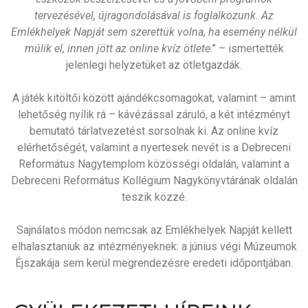
tervezésével, újragondolásával is foglalkozunk. Az
Emlékhelyek Napját sem szerettük volna, ha esemény nélkül
múlik el, innen jött az online kvíz ötlete
.” – ismertették
jelenlegi helyzetüket az ötletgazdák.
A játék kitöltői között ajándékcsomagokat, valamint – amint
lehetőség nyílik rá – kávézással záruló, a két intézményt
bemutató tárlatvezetést sorsolnak ki. Az online kvíz
elérhetőségét, valamint a nyertesek nevét is a Debreceni
Református Nagytemplom közösségi oldalán, valamint a
Debreceni Református Kollégium Nagykönyvtárának oldalán
teszik közzé.
Sajnálatos módon nemcsak az Emlékhelyek Napját kellett
elhalasztaniuk az intézményeknek: a június végi Múzeumok
Éjszakája sem kerül megrendezésre eredeti időpontjában.