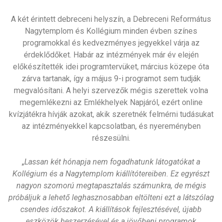
A két érintett debreceni helyszín, a Debreceni Református
Nagytemplom és Kollégium minden évben színes
programokkal és kedvezményes jegyekkel várja az
érdeklődőket. Habár az intézmények már év elején
előkészítették idei programtervüket, március közepe óta
zárva tartanak, így a május 9-i programot sem tudják
megvalósítani. A helyi szervezők mégis szerettek volna
megemlékezni az Emlékhelyek Napjáról, ezért online
kvízjátékra hívják azokat, akik szeretnék felmérni tudásukat
az intézményekkel kapcsolatban, és nyereményben
részesülni.
„
Lassan két hónapja nem fogadhatunk látogatókat a
Kollégium és a Nagytemplom kiállítótereiben. Ez egyrészt
nagyon szomorú megtapasztalás számunkra, de mégis
próbáljuk a lehető leghasznosabban eltölteni ezt a látszólag
csendes időszakot. A kiállítások fejlesztésével, újabb
eszközök beszerzésével és a jövőbeni programok