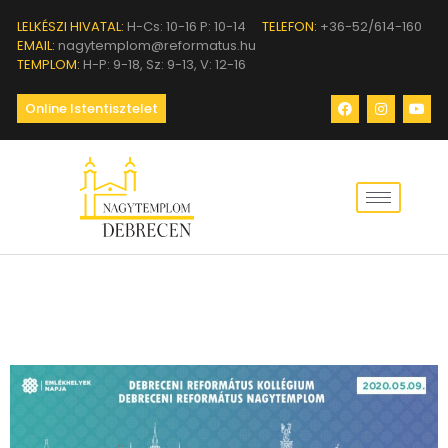
LELKÉSZI HIVATAL:
H-Cs: 10-16 P: 10-14
TELEFON:
+36-52/614-160
EMAIL:
nagytemplom@reformatus.hu
TEMPLOM:
H-P: 9-18, Sz: 9-13, V: 12-16
Online Istentisztelet