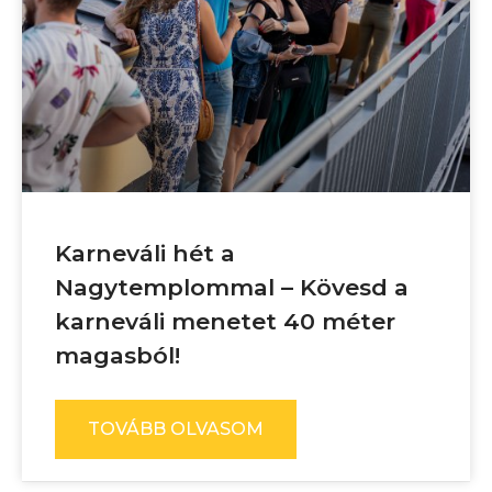
Karneváli hét a
Nagytemplommal – Kövesd a
karneváli menetet 40 méter
magasból!
TOVÁBB OLVASOM