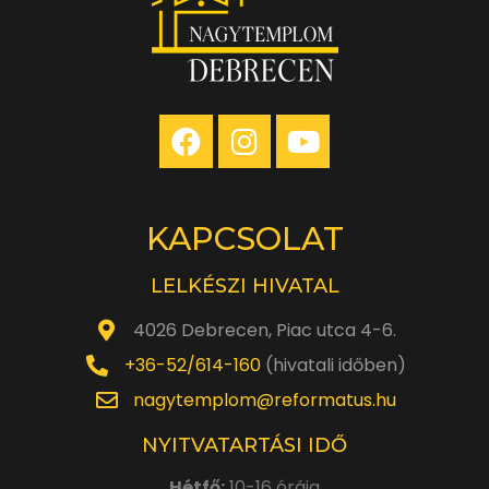
KAPCSOLAT
LELKÉSZI HIVATAL
4026 Debrecen, Piac utca 4-6.
+36-52/614-160
(hivatali időben)
nagytemplom@reformatus.hu
NYITVATARTÁSI IDŐ
Hétfő:
10-16 óráig