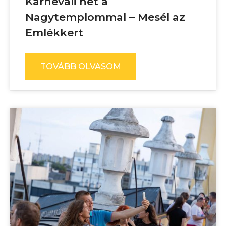
Karneváli hét a
Nagytemplommal – Mesél az
Emlékkert
TOVÁBB OLVASOM