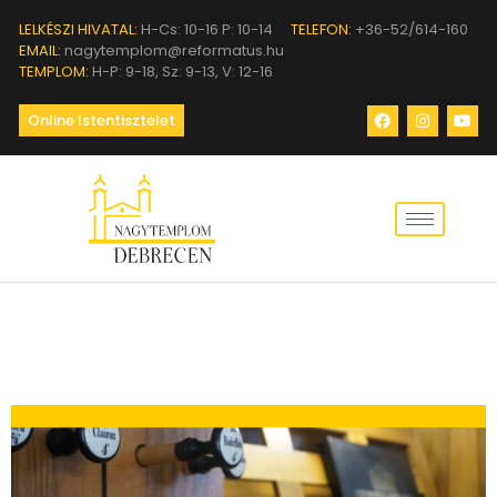
LELKÉSZI HIVATAL:
H-Cs: 10-16 P: 10-14
TELEFON:
+36-52/614-160
EMAIL:
nagytemplom@reformatus.hu
TEMPLOM:
H-P: 9-18, Sz: 9-13, V: 12-16
Online Istentisztelet