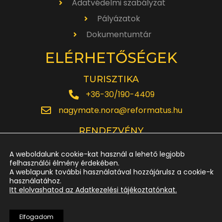
Adatvédelmi szabályzat
Pályázatok
Dokumentumtár
ELÉRHETŐSÉGEK
TURISZTIKA
+36-30/190-4409
nagymate.nora@reformatus.hu
RENDEZVÉNY
+36-30/642-6220
A weboldalunk cookie-kat használ a lehető legjobb
rendezveny.nagytemplom@reformatus.hu
felhasználói élmény érdekében.
A weblapunk további használatával hozzájárulsz a cookie-k
használatához.
JEGYPÉNZTÁR
Itt elolvashatod az Adatkezelési tájékoztatónkat.
+36-52/614-185
Elfogadom