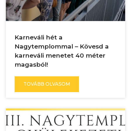
Karneváli hét a
Nagytemplommal – Kövesd a
karneváli menetet 40 méter
magasból!
TOVÁBB OLVASOM