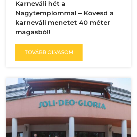
Karneváli hét a
Nagytemplommal – Kövesd a
karneváli menetet 40 méter
magasból!
TOVÁBB OLVASOM