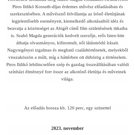
Piros Ildikó Kossuth-díjas érdemes művész előadásában és
szerkesztésében. A művésznő felvillantja az írónő életútjának
legjelentősebb eseményeit, kiemelkedő alkotásaiból idéz és
beavatja a közönséget az Abigél című film születésének titkaiba
is. Szabó Magda generációk kedvelt szerzője, erős Isten-hite
áthatja olvasmányos, kifinomult, női látásmódú írásait.
Nagyregényei izgalmas és megható családtörténetek, melyekből
visszaköszön a múlt, míg a háttérben ott dübörög a történelem.
Piros Ildikó lebilincselően szép és gazdag összeállításában valódi
színházi élménnyé forr össze az alkotónő életútja és műveinek
világa.
Az előadás hossza kb. 120 perc, egy szünettel
2023. november