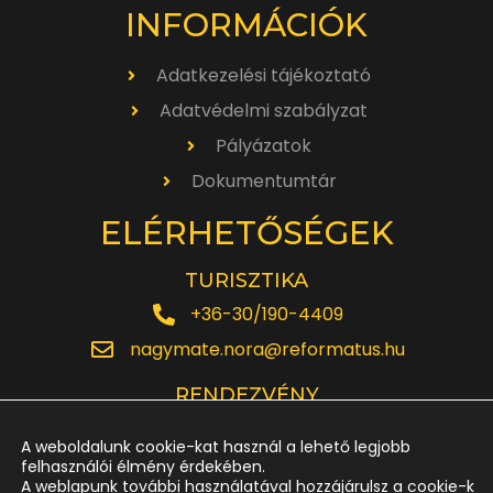
INFORMÁCIÓK
Adatkezelési tájékoztató
Adatvédelmi szabályzat
Pályázatok
Dokumentumtár
ELÉRHETŐSÉGEK
TURISZTIKA
+36-30/190-4409
nagymate.nora@reformatus.hu
RENDEZVÉNY
+36-30/642-6220
A weboldalunk cookie-kat használ a lehető legjobb
rendezveny.nagytemplom@reformatus.hu
felhasználói élmény érdekében.
A weblapunk további használatával hozzájárulsz a cookie-k