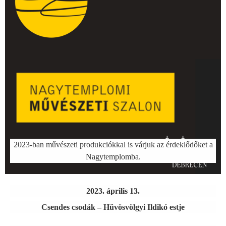
2023-ban művészeti produkciókkal is várjuk az érdeklődőket a
Nagytemplomba.
2023. április 13.
Csendes csodák – Hűvösvölgyi Ildikó estje