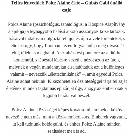
Teljes lényeddel: Polcz Alaine élete – Gubás Gabi önálló
estje
Polcz Alaine (pszichológus, tanatológus, a Hospice Alapítvány
alapítója) a legnagyobb hatású alkotó asszonyok közé tartozik.
Írásaival tudatosan dolgozta fel újra és újra a vele történteket, s
tette ezt úgy, hogy finoman kézen fogva tanítja meg olvasóját
élni, túlélni s meghalni. A színházi est pont erre az attitűdre
koncentrál, s lépésről lépésre vezeti a nézőt azon az úton,
melynek a végén mindannyian elsajátíthatjuk azt a különleges
valamit – nevezzük „élettechnikának” –, amit egyedül Polcz
Alaine adhat nekünk. Kikezdhetetlen őszinteséggel tárja fel saját
életének minden fájdalmas epizódját úgy, ahogy az ember csak a
legjobb barátaival beszél.
Polcz Alaine közösséget képes kovácsolni, aminek a közös
nevezője nem más, mint a közös emberi sors. Emberek vagyunk,
itt kell tudnunk boldogulni, és ehhez Polcz Alaine minden
segítséget meg is ad.