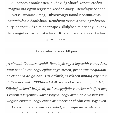
A Csendes csodák esten, a két világháború közötti erdélyi
magyar líra egyik legkiemelkedőbb alakja, Reményik Sándor
versei szólalnak meg, Hűvösvölgyi Ildikó Kossuth-díjas
színművész előadásában. Reményik versei a szív legmélyebb
húrjait pendítik és a mindennapok sűrűjében mindannyiunknak
teljességet és harmóniát adnak. Közreműködik: Csáki András
gitárművész.
Az előadás hossza: 60 perc
„A címadó Csendes csodák Reményik egyik legszebb verse. Arra
tanít bennünket, hogy éljünk figyelmesen, próbáljuk megtalálni
az élet apró dolgaiban is az örömöt, és közben mindig egy picit
fölfelé nézzünk. 2000-ben találkoztam először a nagy “Erdélyi
Költőfejedelem” lírájával, az összegyűjtött verseket mindjárt meg
is vettem a férjemnek karácsonyra, hogy aztán én olvashassam…
Rögtön éreztem, hogy ehhez az emberhez közöm van. Egy éven
keresztül nézegettem a verseket, míg végül megszületett a