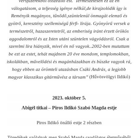
versfüzérekből összeálló est. Természetesen ez az én
válogatásom, a teljesség igénye nélkül,de kirajzolódik így is
Reményik magányos, tűnődő,szüntelenül önmagát elemző és
gyötrő, keresztény szellemiségű férfi- lírája. Gyönyörű versek a
természetről, hazaszeretetről, az emberiség iránt érzett örökös
aggodalomról és az Isten utáni szüntelen vágyódásról. Csak a
szerelmi líra hiányzik, mivel én nő vagyok..2002-ben mutattam
be ezt az estet, tehát majdnem 20 éve mondom, templomokban,
iskolákban, művelődési és magánházakban és büszke vagyok rá,
hogy ebben az örömteli utazásban Csáki András, a legjobb
(Hűvösvölgyi Ildikó)
magyar klasszikus gitárművész a társam”
2023. október 5.
Abigél titkai – Piros Ildikó Szabó Magda estje
Piros Ildikó önálló estje 2 részben
Töredékek szólalnak meg Szabó Magda csodálatos életművéből