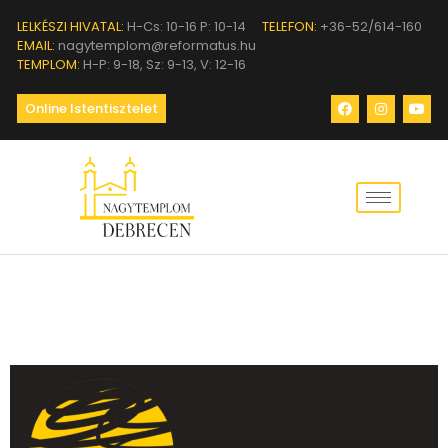
LELKÉSZI HIVATAL:
H-Cs: 10-16 P: 10-14
TELEFON:
+36-52/614-160
EMAIL:
nagytemplom@reformatus.hu
TEMPLOM:
H-P: 9-18, Sz: 9-13, V: 12-16
Online Istentisztelet