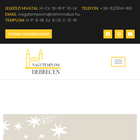
LELKÉSZI HIVATAL:
H-Cs: 10-16 P: 10-14
TELEFON:
+36-52/614-160
EMAIL:
nagytemplom@reformatus.hu
TEMPLOM:
H-P: 9-18, Sz: 9-13, V: 12-16
Online Istentisztelet