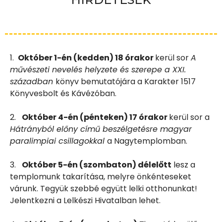
1.
Október 1-én (kedden) 18 órakor
kerül sor
A
művészeti nevelés helyzete és szerepe a XXI.
században
könyv bemutatójára a Karakter 1517
Könyvesbolt és Kávézóban.
2.
Október 4-én (pénteken) 17 órakor
kerül sor a
Hátrányból előny című beszélgetésre magyar
paralimpiai csillagokkal
a Nagytemplomban.
3.
Október 5-én (szombaton) délelőtt
lesz a
templomunk takarítása, melyre önkénteseket
várunk. Tegyük szebbé együtt lelki otthonunkat!
Jelentkezni a Lelkészi Hivatalban lehet.