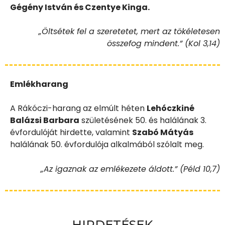
Gégény István és Czentye Kinga.
„Öltsétek fel a szeretetet, mert az tökéletesen
összefog mindent.” (Kol 3,14)
Emlékharang
A Rákóczi-harang az elmúlt héten
Lehóczkiné
Balázsi Barbara
születésének 50. és halálának 3.
évfordulóját hirdette, valamint
Szabó Mátyás
halálának 50. évfordulója alkalmából szólalt meg.
„Az igaznak az emlékezete áldott.” (Péld 10,7)
HIRDETÉSEK