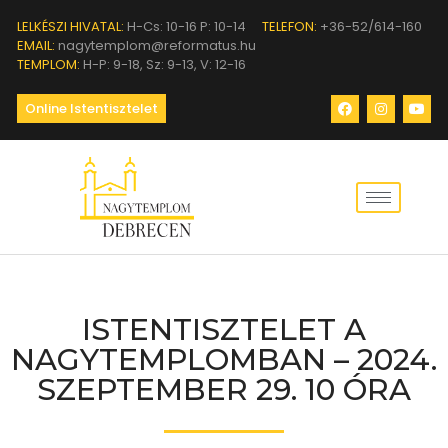
LELKÉSZI HIVATAL:
H-Cs: 10-16 P: 10-14
TELEFON:
+36-52/614-160
EMAIL:
nagytemplom@reformatus.hu
TEMPLOM:
H-P: 9-18, Sz: 9-13, V: 12-16
Online Istentisztelet
ISTENTISZTELET A
NAGYTEMPLOMBAN – 2024.
SZEPTEMBER 29. 10 ÓRA