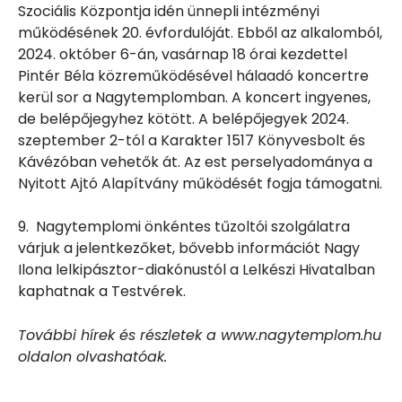
Szociális Központja idén ünnepli intézményi
működésének 20. évfordulóját. Ebből az alkalomból,
2024. október 6-án, vasárnap 18 órai kezdettel
Pintér Béla közreműködésével hálaadó koncertre
kerül sor a Nagytemplomban. A koncert ingyenes,
de belépőjegyhez kötött. A belépőjegyek 2024.
szeptember 2-tól a Karakter 1517 Könyvesbolt és
Kávézóban vehetők át. Az est perselyadománya a
Nyitott Ajtó Alapítvány működését fogja támogatni.
9. Nagytemplomi önkéntes tűzoltói szolgálatra
várjuk a jelentkezőket, bővebb információt Nagy
Ilona lelkipásztor-diakónustól a Lelkészi Hivatalban
kaphatnak a Testvérek.
További hírek és részletek a www.nagytemplom.hu
oldalon olvashatóak.