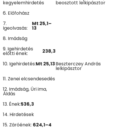
kegyelemhirdetés
beosztott lelkipásztor
6. Előfohász
7.
Mt 25,1–
Igeolvasás:
13
8. Imádság
9. Igehirdetés
238,3
előtti ének:
10. Igehirdetés:
Mt 25,13
Beszterczey András
lelkipásztor
11. Zenei elcsendesedés
12. Imádság, Úri ima,
Áldás
13. Ének:
536,3
14. Hirdetések
15. Záróének:
624,1–4