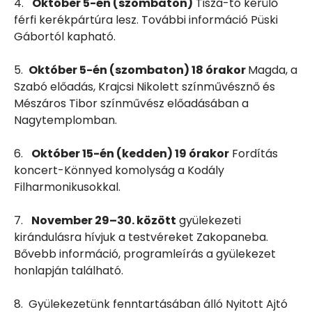
4.
Október 5-én (szombaton)
Tisza-tó kerülő
férfi kerékpártúra lesz. További információ Püski
Gábortól kapható.
5.
Október 5-én (szombaton) 18 órakor
Magda, a
Szabó előadás, Krajcsi Nikolett színművésznő és
Mészáros Tibor színművész előadásában a
Nagytemplomban.
6.
Október 15-én (kedden) 19 órakor
Fordítás
koncert-Könnyed komolyság a Kodály
Filharmonikusokkal.
7.
November 29–30. között
gyülekezeti
kirándulásra hívjuk a testvéreket Zakopaneba.
Bővebb információ, programleírás a gyülekezet
honlapján található.
8. Gyülekezetünk fenntartásában álló Nyitott Ajtó