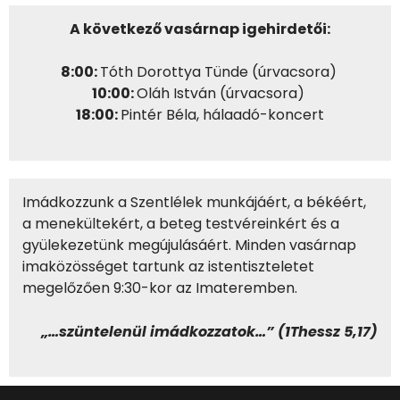
A következő vasárnap igehirdetői:
8:00:
Tóth Dorottya Tünde (úrvacsora)
10:00:
Oláh István (úrvacsora)
18:00:
Pintér Béla, hálaadó-koncert
Imádkozzunk a Szentlélek munkájáért, a békéért,
a menekültekért, a beteg testvéreinkért és a
gyülekezetünk megújulásáért. Minden vasárnap
imaközösséget tartunk az istentiszteletet
megelőzően 9:30-kor az Imateremben.
„…szüntelenül imádkozzatok…” (1Thessz 5,17)