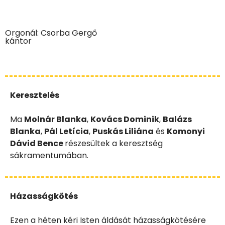
Orgonál: Csorba Gergő
kántor
Keresztelés
Ma
Molnár Blanka
,
Kovács Dominik
,
Balázs
Blanka
,
Pál Letícia
,
Puskás Liliána
és
Komonyi
Dávid Bence
részesültek a keresztség
sákramentumában.
Házasságkötés
Ezen a héten kéri Isten áldását házasságkötésére