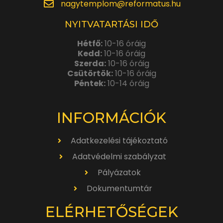
nagytemplom@reformatus.hu
NYITVATARTÁSI IDŐ
Hétfő:
10-16 óráig
Kedd:
10-16 óráig
Szerda:
10-16 óráig
Csütörtök:
10-16 óráig
Péntek:
10-14 óráig
INFORMÁCIÓK
Adatkezelési tájékoztató
Adatvédelmi szabályzat
Pályázatok
Dokumentumtár
ELÉRHETŐSÉGEK