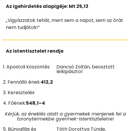
Az igehirdetés alapigéje:
Mt 25,13
„Vigyázzatok tehát, mert sem a napot, sem az órát
nem tudjátok!”
Az istentisztelet rendje
1. Apostoli köszöntés
Dancsó Zoltán, beosztott
lelkipásztor
2. Fennálló ének:
412,2
3. Keresztelés
4. Főének:
548,1–4
Kérjük, az éneklés alatt a gyermekek menjenek fel a
toronytermekbe gyermek-istentiszteletre!
5. Bűnvallás és
Tóth Dorottya Tünde,