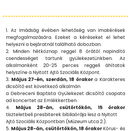
1. Az Imádság évében lehetőség van imakérések
megfogalmazására. Ezeket a kéréseket el lehet
helyezni a bejáratnál található dobozban.
2. Minden hétköznap reggel 8 órától napindító
csendességet tartunk gyülekezetünkben. Az
alkalmanként 20-25 perces reggeli áhítatok
helyszíne a Nyitott Ajtó Szociális Központ.
3.
Május 27-én, szerdán, 18 órakor
a Karakteres
dicsőítő est következő alkalmán
a Debreceni Baptista Gyülekezet dicsőítő csapata
ad koncertet az Emlékkertben.
4.
Május 28-án, csütörtökön, 15 órakor
tiszteletbeli presbiterek bibliaórája lesz a Nyitott
Ajtó Szociális Központban (Múzeum utca 2.).
5.
Május 28-án, csütörtökön, 18 órakor
Kórus- és