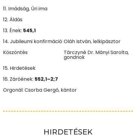
11. Imádság, Úri ima
12. Áldás
13. Ének:
545,1
14. Jubileumi konfirmáció
Oláh István, lelkipásztor
Köszöntés
Tárczyné Dr. Mányi Sarolta,
gondnok
15. Hirdetések
16. Záróének:
552,1–2;7
Orgonál: Csorba Gergő, kántor
HIRDETÉSEK