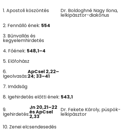
1. Apostoli köszöntés
Dr. Boldoghné Nagy Ilona,
lelkipásztor-diakónus
2. Fennálló ének:
554
3. Bűnvallás és
kegyelemhirdetés
4. Főének:
548,1–4
5. Előfohász
6.
ApCsel 2,22–
Igeolvasás:
24; 33–41
7. Imádság
8. Igehirdetés előtti ének:
543,1
Jn 20,21–22
9.
Dr. Fekete Károly, püspök-
és ApCsel
Igehirdetés:
lelkipásztor
2,33
10. Zenei elcsendesedés