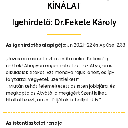
KÍNÁLAT
Igehirdető:
Dr.Fekete Károly
Az igehirdetés alapigéje:
Jn 20,21–22 és ApCsel 2,33
„Jézus erre ismét ezt mondta nekik: Békesség
nektek! Ahogyan engem elküldött az Atya, én is
elküldelek titeket. Ezt mondva rájuk lehelt, és így
folytatta: Vegyetek Szentlelket!”
„Miután tehát felemeltetett az Isten jobbjára, és
megkapta az Atyától a megígért Szentlelket,
kitöltötte ezt, amint látjátok is, halljátok is.”
Az istentisztelet rendje