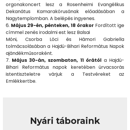
orgonakoncert lesz a Rosenheimi Evangélikus
Dekanátus Kamarakórusának előadásában a
Nagytemplomban. A belépés ingyenes.
6.
Május 29-én, pénteken, 18 órakor
Fordított ige
címmel zenés irodalmi est lesz Balsai
Móni, Csorba Lóci és Hámori Gabriella
tolmácsolásában a Hajdú-Bihari Református Napok
ajándékműsoraként.
7.
Május 30-án, szombaton, 11 órától
a Hajdú-
Bihari Református napok keretében úrvacsorás
istentiszteletre várjuk a Testvéreket az
Emlékkertbe.
Nyári táboraink