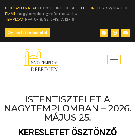
LELKÉSZI HIVATAL:
H-Cs: 10-16 P: 10-14
TELEFON:
+36-52/614-160
EMAIL:
nagytemplom@reformatus.hu
TEMPLOM:
H-P: 9-18, Sz: 9-13, V: 12-16
Online Istentisztelet
ISTENTISZTELET A
NAGYTEMPLOMBAN – 2026.
MÁJUS 25.
KERESLETET ÖSZTÖNZŐ