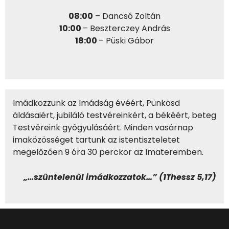
08:00
– Dancsó Zoltán
10:00
– Beszterczey András
18:00
– Püski Gábor
Imádkozzunk az Imádság évéért, Pünkösd
áldásaiért, jubiláló testvéreinkért, a
békéért, beteg
Testvéreink gyógyulásáért. Minden vasárnap
imaközösséget tartunk az i
stentiszteletet
megelőzően 9 óra 30 perckor az Imateremben.
„…szüntelenül imádkozzatok…” (1Thessz 5,17)