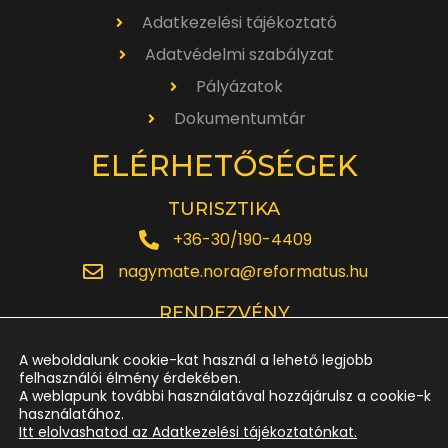
Adatkezelési tájékoztató
Adatvédelmi szabályzat
Pályázatok
Dokumentumtár
ELÉRHETŐSÉGEK
TURISZTIKA
+36-30/190-4409
nagymate.nora@reformatus.hu
RENDEZVÉNY
+36-30/642-6220
A weboldalunk cookie-kat használ a lehető legjobb
rendezveny.nagytemplom@reformatus.hu
felhasználói élmény érdekében.
A weblapunk további használatával hozzájárulsz a cookie-k
használatához.
JEGYPÉNZTÁR
Itt elolvashatod az Adatkezelési tájékoztatónkat.
+36-52/614-185