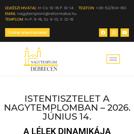
LELKÉSZI HIVATAL:
H-Cs: 10-16 P: 10-14
TELEFON:
+36-52/614-160
EMAIL:
nagytemplom@reformatus.hu
TEMPLOM:
H-P: 9-18, Sz: 9-13, V: 12-16
Online Istentisztelet
ISTENTISZTELET A
NAGYTEMPLOMBAN – 2026.
JÚNIUS 14.
A LÉLEK DINAMIKÁJA