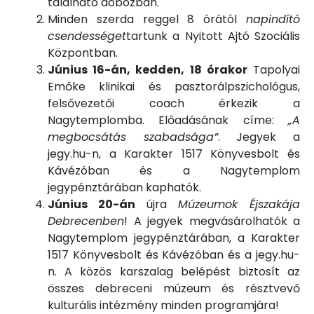
található dobozban.
Minden szerda reggel 8 órától
napindító
csendességet
tartunk a Nyitott Ajtó Szociális
Központban.
Június 16-án, kedden, 18 órakor
Tapolyai
Emőke klinikai és pasztorálpszichológus,
felsővezetői coach érkezik a
Nagytemplomba. Előadásának címe:
„A
megbocsátás szabadsága”
. Jegyek a
jegy.hu-n, a Karakter 1517 Könyvesbolt és
Kávézóban és a Nagytemplom
jegypénztárában kaphatók.
Június 20-án
újra
Múzeumok Éjszakája
Debrecenben
! A jegyek megvásárolhatók a
Nagytemplom jegypénztárában, a Karakter
1517 Könyvesbolt és Kávézóban és a jegy.hu-
n. A közös karszalag belépést biztosít az
összes debreceni múzeum és résztvevő
kulturális intézmény minden programjára!