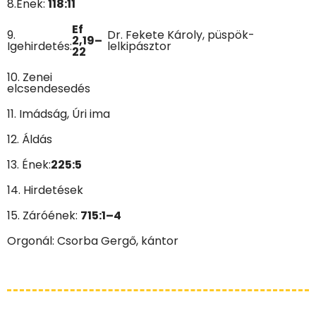
8.Ének:
118:11
Ef
9.
Dr. Fekete Károly, püspök-
2,19–
Igehirdetés:
lelkipásztor
22
10. Zenei
elcsendesedés
11. Imádság, Úri ima
12. Áldás
13. Ének:
225:5
14. Hirdetések
15. Záróének:
715:1–4
Orgonál: Csorba Gergő, kántor