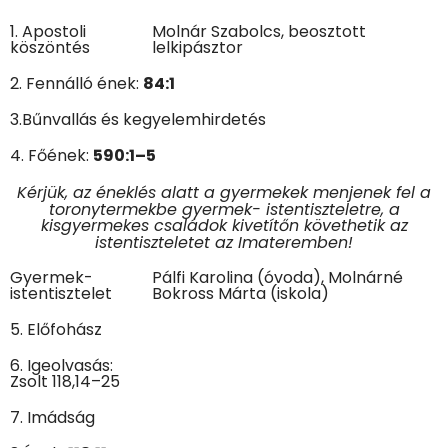
1. Apostoli
Molnár Szabolcs, beosztott
köszöntés
lelkipásztor
2. Fennálló ének:
84:1
3.Bűnvallás és kegyelemhirdetés
4. Főének:
590:1–5
Kérjük, az éneklés alatt a gyermekek menjenek fel a
toronytermekbe gyermek- istentiszteletre, a
kisgyermekes családok kivetítőn követhetik az
istentiszteletet az Imateremben!
Gyermek-
Pálfi Karolina (óvoda), Molnárné
istentisztelet
Bokross Márta (iskola)
5. Előfohász
6. Igeolvasás:
Zsolt 118,14–25
7. Imádság