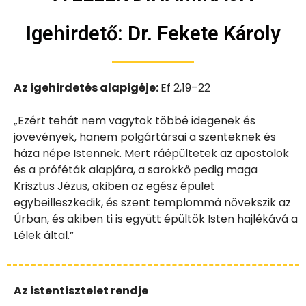
Igehirdető:
Dr. Fekete Károly
Az igehirdetés alapigéje:
Ef 2,19–22
„Ezért tehát nem vagytok többé idegenek és
jövevények, hanem polgártársai a szenteknek és
háza népe Istennek. Mert ráépültetek az apostolok
és a próféták alapjára, a sarokkő pedig maga
Krisztus Jézus, akiben az egész épület
egybeilleszkedik, és szent templommá növekszik az
Úrban, és akiben ti is együtt épültök Isten hajlékává a
Lélek által.”
Az istentisztelet rendje