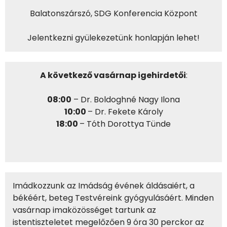
Balatonszárszó, SDG Konferencia Központ
Jelentkezni gyülekezetünk honlapján lehet!
A következő vasárnap igehirdetői
:
08:00
– Dr. Boldoghné Nagy Ilona
10:00
– Dr. Fekete Károly
18:00
– Tóth Dorottya Tünde
Imádkozzunk az Imádság évének áldásaiért, a
békéért, beteg Testvéreink gyógyulásáért. Minden
vasárnap imaközösséget tartunk az
istentiszteletet megelőzően 9 óra 30 perckor az