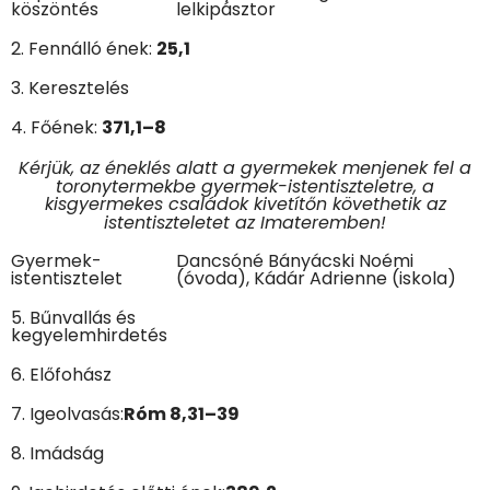
köszöntés
lelkipásztor
2. Fennálló ének:
25,1
3. Keresztelés
4. Főének:
371,1–8
Kérjük, az éneklés alatt a gyermekek menjenek fel a
toronytermekbe gyermek-istentiszteletre, a
kisgyermekes családok kivetítőn követhetik az
istentiszteletet az Imateremben!
Gyermek-
Dancsóné Bányácski Noémi
istentisztelet
(óvoda), Kádár Adrienne (iskola)
5. Bűnvallás és
kegyelemhirdetés
6. Előfohász
7. Igeolvasás:
Róm 8,31–39
8. Imádság