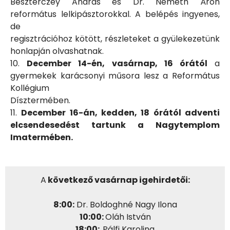
Beszterczey András és Dr. Németh Áron
református lelkipásztorokkal. A belépés ingyenes,
de
regisztrációhoz kötött, részleteket a gyülekezetünk
honlapján olvashatnak.
10.
December 14-én, vasárnap, 16 órától
a
gyermekek karácsonyi műsora lesz a Református
Kollégium
Dísztermében.
11.
December 16-án, kedden, 18 órától adventi
elcsendesedést tartunk a Nagytemplom
Imatermében.
A
következő vasárnap igehirdetői:
8:00:
Dr. Boldoghné Nagy Ilona
10:00:
Oláh István
18:00:
Pálfi Karolina