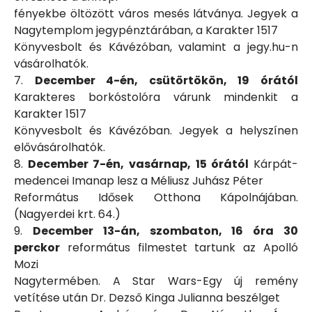
fényekbe öltözött város mesés látványa. Jegyek a
Nagytemplom jegypénztárában, a Karakter 1517
Könyvesbolt és Kávézóban, valamint a jegy.hu-n
vásárolhatók.
7.
December 4-én, csütörtökön, 19 órától
Karakteres borkóstolóra várunk mindenkit a
Karakter 1517
Könyvesbolt és Kávézóban. Jegyek a helyszínen
elővásárolhatók.
8.
December 7-én, vasárnap, 15 órától
Kárpát-
medencei Imanap lesz a Méliusz Juhász Péter
Református Idősek Otthona Kápolnájában.
(Nagyerdei krt. 64.)
9.
December 13-án, szombaton, 16 óra 30
perckor
református filmestet tartunk az Apolló
Mozi
Nagytermében. A Star Wars-Egy új remény
vetítése után Dr. Dezső Kinga Julianna beszélget