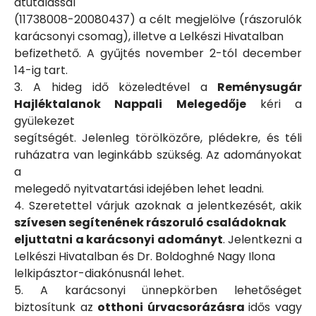
átutalással
(11738008-20080437) a célt megjelölve (rászorulók
karácsonyi csomag), illetve a Lelkészi Hivatalban
befizethető. A gyűjtés november 2-tól december
14-ig tart.
3. A hideg idő közeledtével a
Reménysugár
Hajléktalanok Nappali Melegedője
kéri a
gyülekezet
segítségét. Jelenleg törölközőre, plédekre, és téli
ruházatra van leginkább szükség. Az adományokat
a
melegedő nyitvatartási idejében lehet leadni.
4. Szeretettel várjuk azoknak a jelentkezését, akik
szívesen segítenének rászoruló családoknak
eljuttatni a karácsonyi adományt
. Jelentkezni a
Lelkészi Hivatalban és Dr. Boldoghné Nagy Ilona
lelkipásztor-diakónusnál lehet.
5. A karácsonyi ünnepkörben lehetőséget
biztosítunk az
otthoni úrvacsorázásra
idős vagy