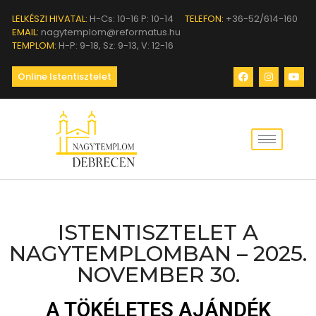
LELKÉSZI HIVATAL:
H-Cs: 10-16 P: 10-14
TELEFON:
+36-52/614-160
EMAIL:
nagytemplom@reformatus.hu
TEMPLOM:
H-P: 9-18, Sz: 9-13, V: 12-16
Online Istentisztelet
ISTENTISZTELET A
NAGYTEMPLOMBAN – 2025.
NOVEMBER 30.
A TÖKÉLETES AJÁNDÉK