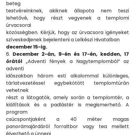
beteg
testvéreinknek, akiknek állapota nem teszi
lehetővé, hogy részt vegyenek a templomi
úrvacsorai
közösségben. Kérjük, hogy az úrvacsora igényeket
szíveskedjenek bejelenteni a Lelkészi Hivatalban
december 15-ig.
6.
December 2-án, 9-én és 17-én, kedden, 17
órától
„Adventi fények a Nagytemplomból” az
adventi
időszakban három esti alkalommal különleges,
tárlatvezetéssel egybekötött templomtúrán
vehetnek
részt a látogatók, amely során a templomtér, a
kiállítások és a padlástér is megismerhető. A
program
csúcspontjaként a 40 méter magas
panorámajárdáról forraltbor vagy tea mellett
élvezhető a ünnepi