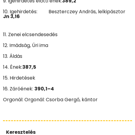
9. Igehirdetés előtti ének:
389,2
10. Igehirdetés:
Beszterczey András, lelkipásztor
Jn 3,16
11. Zenei elcsendesedés
12. Imádság, Úri ima
13. Áldás
14. Ének:
387,5
15. Hirdetések
16. Záróének:
390,1–4
Orgonál: Orgonál: Csorba Gergő, kántor
Keresztelés