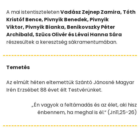
A mai istentiszteleten
Vadász Zejnep Zamira, Tóth
Kristóf Bence, Pivnyik Benedek, Pivnyik
Viktor,
Pivnyik Bianka, Benikovszky Péter
Archibald, Szücs Olivér és Lévai Hanna Sára
részesültek a
keresztség sákramentumában
.
Temetés
Az elmúlt héten eltemettük Szántó Jánosné Magyar
Irén Erzsébet 88 évet élt Testvérünket.
„
Én vagyok a feltámadás és az élet, aki hisz
énbennem,
ha meghal is él.” (Jn
11,25-26
)