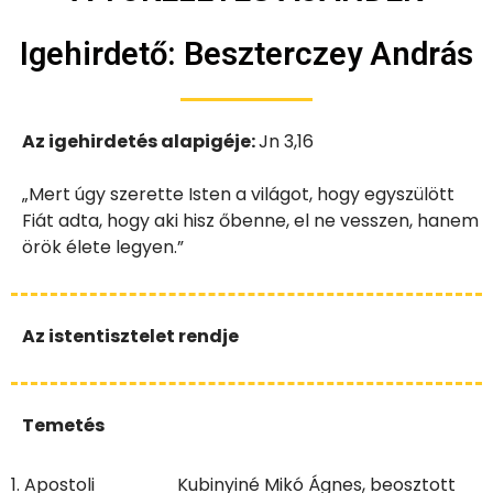
Igehirdető: Beszterczey András
Az igehirdetés alapigéje:
Jn 3,16
„Mert úgy szerette Isten a világot, hogy egyszülött
Fiát adta, hogy aki hisz őbenne, el ne vesszen, hanem
örök élete legyen.”
Az istentisztelet rendje
Temetés
1. Apostoli
Kubinyiné Mikó Ágnes, beosztott