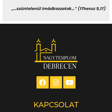
„…szüntelenül imádkozzatok…” (1Thessz 5,17)
KAPCSOLAT