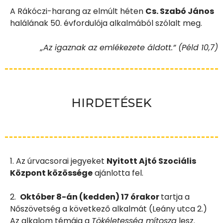
A Rákóczi-harang az elmúlt héten
Cs. Szabó János
halálának 50. évfordulója alkalmából szólalt meg.
„Az igaznak az emlékezete áldott.” (Péld 10,7)
HIRDETÉSEK
1. Az úrvacsorai jegyeket
Nyitott Ajtó Szociális
Központ közössége
ajánlotta fel.
2.
Október 8-án (kedden) 17 órakor
tartja a
Nőszövetség a következő alkalmát (Leány utca 2.)
Az alkalom témája a
Tökéletesség mítosza
lesz.