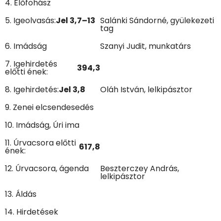
4. Előfohász
5. Igeolvasás:
Jel 3,7–13
Salánki Sándorné, gyülekezeti
tag
6. Imádság
Szanyi Judit, munkatárs
7. Igehirdetés
394,3
előtti ének:
8. Igehirdetés:
Jel 3,8
Oláh István, lelkipásztor
9. Zenei elcsendesedés
10. Imádság, Úri ima
11. Úrvacsora előtti
617,8
ének:
12. Úrvacsora, ágenda
Beszterczey András,
lelkipásztor
13. Áldás
14. Hirdetések