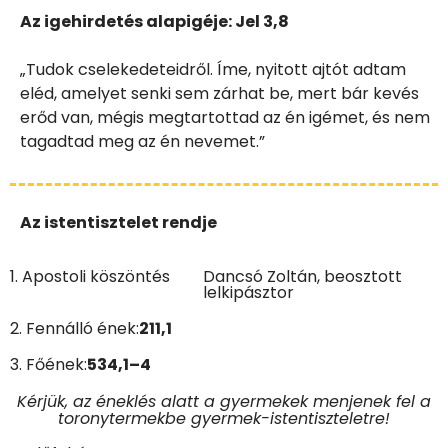
Az igehirdetés alapigéje:
Jel 3,8
„Tudok cselekedeteidről. Íme, nyitott ajtót adtam
eléd, amelyet senki sem zárhat be, mert bár kevés
erőd van, mégis megtartottad az én igémet, és nem
tagadtad meg az én nevemet.”
Az istentisztelet rendje
1. Apostoli köszöntés
Dancsó Zoltán, beosztott
lelkipásztor
2. Fennálló ének:
211,1
3. Főének:
534,1–4
Kérjük, az éneklés alatt a gyermekek menjenek fel a
toronytermekbe gyermek-istentiszteletre!