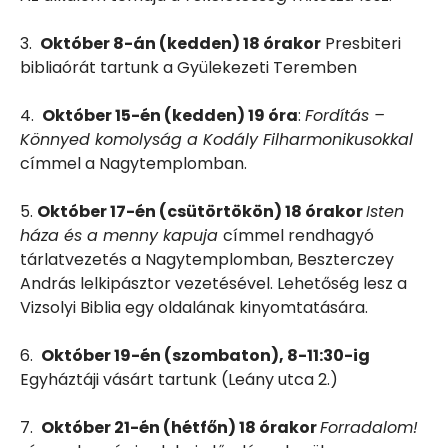
3.
Október 8-án (kedden) 18 órakor
Presbiteri
bibliaórát tartunk a Gyülekezeti Teremben
4.
Október 15-én (kedden) 19 óra
:
Fordítás –
Könnyed komolyság a Kodály Filharmonikusokkal
címmel a Nagytemplomban.
5.
Október 17-én (csütörtökön) 18 órakor
Isten
háza és a menny kapuja
címmel rendhagyó
tárlatvezetés a Nagytemplomban, Beszterczey
András lelkipásztor vezetésével. Lehetőség lesz a
Vizsolyi Biblia egy oldalának kinyomtatására.
6.
Október 19-én (szombaton), 8-11:30-ig
Egyháztáji vásárt tartunk (Leány utca 2.)
7.
Október 21-én (hétfőn) 18 órakor
Forradalom!