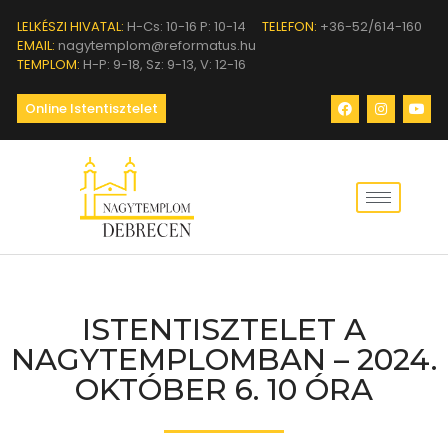
LELKÉSZI HIVATAL:
H-Cs: 10-16 P: 10-14
TELEFON:
+36-52/614-160
EMAIL:
nagytemplom@reformatus.hu
TEMPLOM:
H-P: 9-18, Sz: 9-13, V: 12-16
Online Istentisztelet
ISTENTISZTELET A
NAGYTEMPLOMBAN – 2024.
OKTÓBER 6. 10 ÓRA