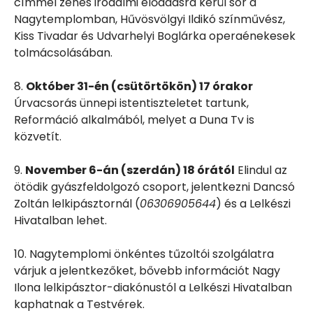
címmel zenés irodalmi előadásra kerül sor a
Nagytemplomban, Hűvösvölgyi Ildikó színművész,
Kiss Tivadar és Udvarhelyi Boglárka operaénekesek
tolmácsolásában.
8.
Október 31-én (csütörtökön) 17 órakor
Úrvacsorás ünnepi istentiszteletet tartunk,
Reformáció alkalmából, melyet a Duna Tv is
közvetít.
9.
November 6-án (szerdán) 18 órától
Elindul az
ötödik gyászfeldolgozó csoport, jelentkezni Dancsó
Zoltán lelkipásztornál (
06306905644
) és a Lelkészi
Hivatalban lehet.
10. Nagytemplomi önkéntes tűzoltói szolgálatra
várjuk a jelentkezőket, bővebb információt Nagy
Ilona lelkipásztor-diakónustól a Lelkészi Hivatalban
kaphatnak a Testvérek.