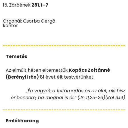
15. Záróének:
281,1–7
Orgonál: Csorba Gergő
kántor
Temetés
Az elmúlt héten eltemettük
Kopócs Zoltánné
(Berényi Irén)
81 évet élt testvérünket.
„Én vagyok a feltámadás és az élet, aki hisz
énbennem, ha meghal is él.” (Jn 11,25-26)(Kol 3,14)
Emlékharang