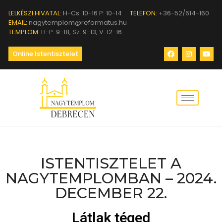
LELKÉSZI HIVATAL:
H-Cs: 10-16 P: 10-14
TELEFON:
+36-52/614-160
EMAIL:
nagytemplom@reformatus.hu
TEMPLOM:
H-P: 9-18, Sz: 9-13, V: 12-16
Online Istentisztelet
ISTENTISZTELET A
NAGYTEMPLOMBAN – 2024.
DECEMBER 22.
Látlak téged