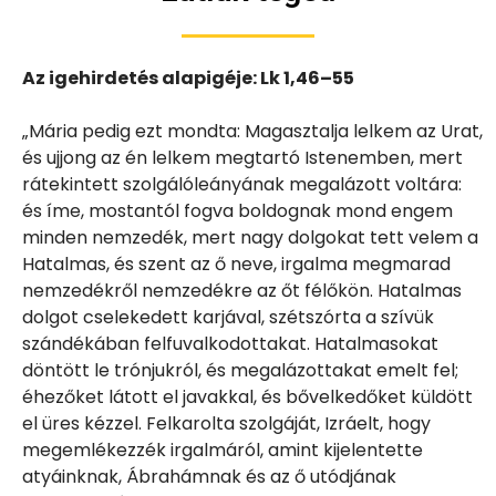
Az igehirdetés alapigéje: Lk 1,46–55
„Mária pedig ezt mondta: Magasztalja lelkem az Urat,
és ujjong az én lelkem megtartó Istenemben, mert
rátekintett szolgálóleányának megalázott voltára:
és íme, mostantól fogva boldognak mond engem
minden nemzedék, mert nagy dolgokat tett velem a
Hatalmas, és szent az ő neve, irgalma megmarad
nemzedékről nemzedékre az őt félőkön. Hatalmas
dolgot cselekedett karjával, szétszórta a szívük
szándékában felfuvalkodottakat. Hatalmasokat
döntött le trónjukról, és megalázottakat emelt fel;
éhezőket látott el javakkal, és bővelkedőket küldött
el üres kézzel. Felkarolta szolgáját, Izráelt, hogy
megemlékezzék irgalmáról, amint kijelentette
atyáinknak, Ábrahámnak és az ő utódjának