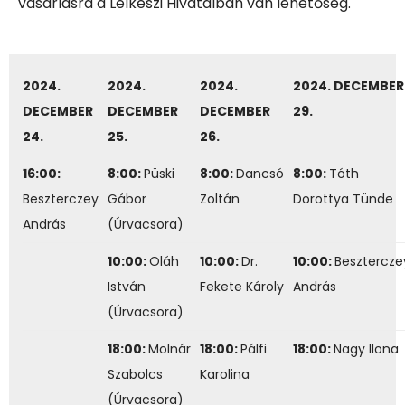
vásárlásra a Lelkészi Hivatalban van lehetőség.
2024.
2024.
2024.
2024. DECEMBER
DECEMBER
DECEMBER
DECEMBER
29.
24.
25.
26.
16:00:
8:00:
Püski
8:00:
Dancsó
8:00:
Tóth
Beszterczey
Gábor
Zoltán
Dorottya Tünde
András
(Úrvacsora)
10:00:
Oláh
10:00:
Dr.
10:00:
Besztercze
István
Fekete Károly
András
(Úrvacsora)
18:00:
Molnár
18:00:
Pálfi
18:00:
Nagy Ilona
Szabolcs
Karolina
(Úrvacsora)