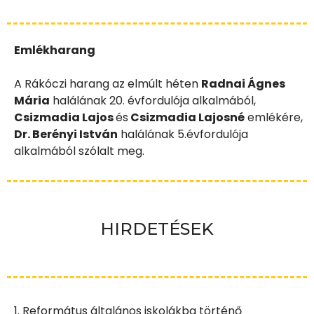
Emlékharang
A Rákóczi harang az elmúlt héten
Radnai Ágnes
Mária
halálának 20. évfordulója alkalmából,
Csizmadia Lajos
és
Csizmadia Lajosné
emlékére,
Dr. Berényi István
halálának 5.évfordulója
alkalmából szólalt meg.
HIRDETÉSEK
1. Református általános iskolákba történő