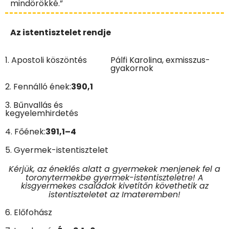
mindörökké.”
Az istentisztelet rendje
1. Apostoli köszöntés
Pálfi Karolina, exmisszus-
gyakornok
2. Fennálló ének:
390,1
3. Bűnvallás és
kegyelemhirdetés
4. Főének:
391
,1–4
5. Gyermek-istentisztelet
Kérjük, az éneklés alatt a gyermekek menjenek fel a
toronytermekbe gyermek-istentiszteletre! A
kisgyermekes családok kivetítőn követhetik az
istentiszteletet az Imateremben!
6. Előfohász