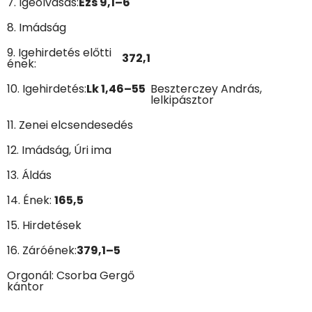
7. Igeolvasás:
Ézs 9,1–6
8. Imádság
9. Igehirdetés előtti
372,1
ének:
10. Igehirdetés:
Lk 1,46–55
Beszterczey András,
lelkipásztor
11. Zenei elcsendesedés
12. Imádság, Úri ima
13. Áldás
14. Ének:
165,5
15. Hirdetések
16. Záróének:
379
,1–5
Orgonál: Csorba Gergő
kántor