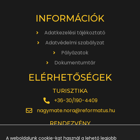
INFORMÁCIÓK
Adatkezelési tájékoztató
Adatvédelmi szabályzat
Pályázatok
Dokumentumtár
ELÉRHETŐSÉGEK
TURISZTIKA
+36-30/190-4409
nagymate.nora@reformatus.hu
RENDEZVÉNY
+36-30/642-6220
A weboldalunk cookie-kat használ a lehető legjobb