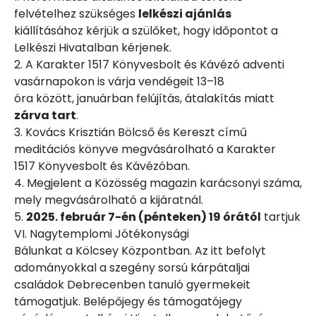
felvételhez szükséges
lelkészi ajánlás
kiállításához kérjük a szülőket, hogy időpontot a
Lelkészi Hivatalban kérjenek.
2. A Karakter 1517 Könyvesbolt és Kávézó adventi
vasárnapokon is várja vendégeit 13–18
óra között, januárban felújítás, átalakítás miatt
zárva tart
.
3. Kovács Krisztián Bölcső és Kereszt című
meditációs könyve megvásárolható a Karakter
1517 Könyvesbolt és Kávézóban.
4. Megjelent a Közösség magazin karácsonyi száma,
mely megvásárolható a kijáratnál.
5.
2025. február 7-én (pénteken) 19 órától
tartjuk
VI. Nagytemplomi Jótékonysági
Bálunkat a Kölcsey Központban. Az itt befolyt
adományokkal a szegény sorsú kárpátaljai
családok Debrecenben tanuló gyermekeit
támogatjuk. Belépőjegy és támogatójegy