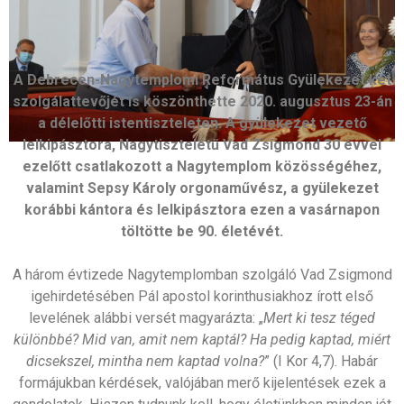
A Debrecen-Nagytemplomi Református Gyülekezet két
szolgálattevőjét is köszönthette 2020. augusztus 23-án
a délelőtti istentiszteleten. A gyülekezet vezető
lelkipásztora, Nagytiszteletű Vad Zsigmond 30 évvel
ezelőtt csatlakozott a Nagytemplom közösségéhez,
valamint Sepsy Károly orgonaművész, a gyülekezet
korábbi kántora és lelkipásztora ezen a vasárnapon
töltötte be 90. életévét.
A három évtizede Nagytemplomban szolgáló Vad Zsigmond
igehirdetésében Pál apostol korinthusiakhoz írott első
levelének alábbi versét magyarázta: „
Mert ki tesz téged
különbbé? Mid van, amit nem kaptál? Ha pedig kaptad, miért
dicsekszel, mintha nem kaptad volna?
” (I Kor 4,7). Habár
formájukban kérdések, valójában merő kijelentések ezek a