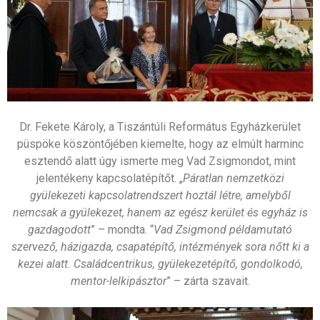
Dr. Fekete Károly, a Tiszántúli Református Egyházkerület
püspöke köszöntőjében kiemelte, hogy az elmúlt harminc
esztendő alatt úgy ismerte meg Vad Zsigmondot, mint
jelentékeny kapcsolatépítőt. „
Páratlan nemzetközi
gyülekezeti kapcsolatrendszert hoztál létre, amelyből
nemcsak a gyülekezet, hanem az egész kerület és egyház is
gazdagodott
” – mondta. “
Vad Zsigmond példamutató
szervező, házigazda, csapatépítő, intézmények sora nőtt ki a
kezei alatt. Családcentrikus, gyülekezetépítő, gondolkodó,
mentor-lelkipásztor
” – zárta szavait.