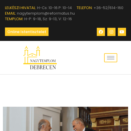
LELKÉSZI HIVATAL:
H-Cs: 10-16 P: 10-14
TELEFON:
+36-52/614-160
EMAIL:
nagytemplom@reformatus.hu
TEMPLOM:
H-P: 9-18, Sz: 9-13, V: 12-16
Online Istentisztelet