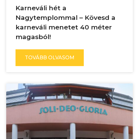
Karneváli hét a
Nagytemplommal – Kövesd a
karneváli menetet 40 méter
magasból!
TOVÁBB OLVASOM