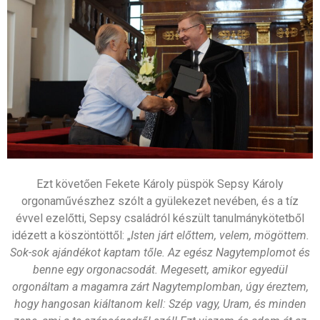
Ezt követően Fekete Károly püspök Sepsy Károly
orgonaművészhez szólt a gyülekezet nevében, és a tíz
évvel ezelőtti, Sepsy családról készült tanulmánykötetből
idézett a köszöntöttől: „
Isten járt előttem, velem, mögöttem.
Sok-sok ajándékot kaptam tőle. Az egész Nagytemplomot és
benne egy orgonacsodát. Megesett, amikor egyedül
orgonáltam a magamra zárt Nagytemplomban, úgy éreztem,
hogy hangosan kiáltanom kell: Szép vagy, Uram, és minden