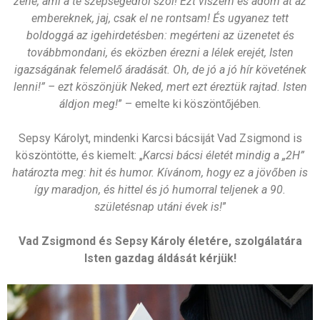
zene, ami a te szépségedről szól! Ezt viszem és adom át az
embereknek, jaj, csak el ne rontsam! És ugyanez tett
boldoggá az igehirdetésben: megérteni az üzenetet és
továbbmondani, és eközben érezni a lélek erejét, Isten
igazságának felemelő áradását. Oh, de jó a jó hír követének
lenni!” – ezt köszönjük Neked, mert ezt éreztük rajtad. Isten
áldjon meg!
” – emelte ki köszöntőjében.
Sepsy Károlyt, mindenki Karcsi bácsiját Vad Zsigmond is
köszöntötte, és kiemelt: „
Karcsi bácsi életét mindig a „2H”
határozta meg: hit és humor. Kívánom, hogy ez a jövőben is
így maradjon, és hittel és jó humorral teljenek a 90.
születésnap utáni évek is!
”
Vad Zsigmond és Sepsy Károly életére, szolgálatára
Isten gazdag áldását kérjük!