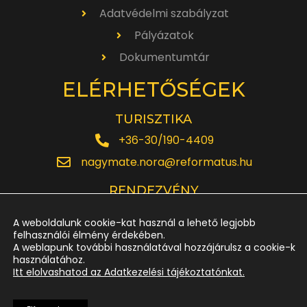
Adatvédelmi szabályzat
Pályázatok
Dokumentumtár
ELÉRHETŐSÉGEK
TURISZTIKA
+36-30/190-4409
nagymate.nora@reformatus.hu
RENDEZVÉNY
+36-30/642-6220
A weboldalunk cookie-kat használ a lehető legjobb
rendezveny.nagytemplom@reformatus.hu
felhasználói élmény érdekében.
A weblapunk további használatával hozzájárulsz a cookie-k
használatához.
JEGYPÉNZTÁR
Itt elolvashatod az Adatkezelési tájékoztatónkat.
+36-52/614-185