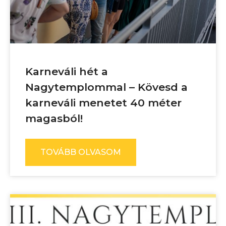
Karneváli hét a
Nagytemplommal – Kövesd a
karneváli menetet 40 méter
magasból!
TOVÁBB OLVASOM