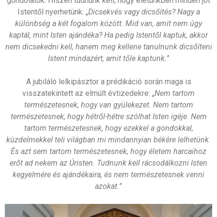
gondolatok. Hiszen tudnunk kell, hogy életünkben minden jót
Istentől nyerhetünk: „
Dicsekvés vagy dicsőítés? Nagy a
különbség a két fogalom között. Mid van, amit nem úgy
kaptál, mint Isten ajándéka? Ha pedig Istentől kaptuk, akkor
nem dicsekedni kell, hanem meg kellene tanulnunk dicsőíteni
Istent mindazért, amit tőle kaptunk.
”
A jubiláló lelkipásztor a prédikáció során maga is
visszatekintett az elmúlt évtizedekre: „
Nem tartom
természetesnek, hogy van gyülekezet. Nem tartom
természetesnek, hogy hétről-hétre szólhat Isten igéje. Nem
tartom természetesnek, hogy ezekkel a gondokkal,
küzdelmekkel teli világban mi mindannyian békére lelhetünk.
És azt sem tartom természetesnek, hogy életem harcaihoz
erőt ad nekem az Úristen. Tudnunk kell rácsodálkozni Isten
kegyelmére és ajándékaira, és nem természetesnek venni
azokat.
”