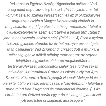
Református Egyházközség főgondnoka méltatta Vad
Zsigmond esperes-lelkipásztort. „
1990 nyarán már túl
voltunk az első szabad választáson, és az új országgyűlés
augusztus elején a Magyar Köztársaság elnökét is
megválasztotta. […] Ígéretes lehetőség mutatkozott tehát a
gyülekezetépítésre, szem előtt tartva a Bibliai útmutatást:
„ahol nincs vezetés, elvész a nép” (Péld 11:14) Ezen a nyáron
érkezett gyülekezetünkbe tíz év balmazújvárosi szolgálat
után családjával Vad Zsigmond. Elkezdődött a munka, a
teljesség igénye nélkül néhány momentum: az orgona
felújítása, a gyülekezeti kórus megalapítása, a
testvérgyülekezeti kapcsolatok kialakítása földrészeken
átívelően. Az Immánuel Otthon és Iskola, a Nyitott Ajtó
Szociális Központ, a Reménysugár Nappali Melegedő és a
Karakter 1517 Kávézó létrehozása, a Nagytemplom felújítása
mind-mind Vad Zsigmond és munkatársai érdeme. (…) Az
elmúlt három évtized során egy erős és virágzó gyülekezet
jött lére Isten országának dicsőségére.
”