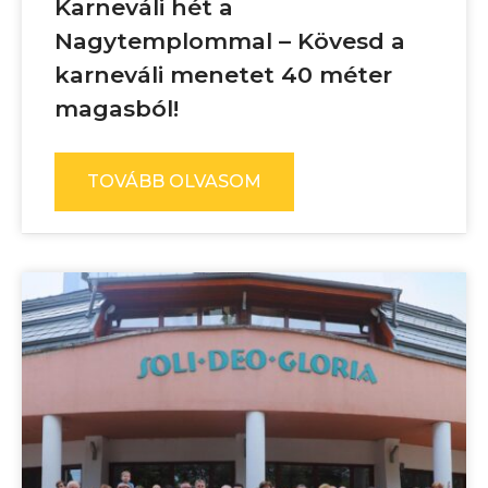
Karneváli hét a
Nagytemplommal – Kövesd a
karneváli menetet 40 méter
magasból!
TOVÁBB OLVASOM