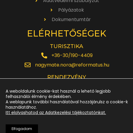
Adatvédelmi szabályzat
Pályázatok
Dokumentumtár
ELÉRHETŐSÉGEK
TURISZTIKA
+36-30/190-4409
nagymate.nora@reformatus.hu
RENDEZVÉNY
+36-30/642-6220
A weboldalunk cookie-kat használ a lehető legjobb
rendezveny.nagytemplom@reformatus.hu
felhasználói élmény érdekében.
A weblapunk további használatával hozzájárulsz a cookie-k
használatához.
JEGYPÉNZTÁR
Itt elolvashatod az Adatkezelési tájékoztatónkat.
+36-52/614-185
Elfogadom