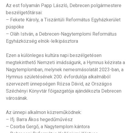
Az est folyamán Papp László, Debrecen polgármestere
beszélgetőtársai:
– Fekete Károly, a Tiszántúli Református Egyházkerület
püspöke
– Oláh István, a Debrecen-Nagytemplomi Református
Egyházközség elnök-lelkipásztora
Ezen a különleges kultúra napi beszélgetésen
megtekinthető Nemzeti imádságunk, a Hymnus kézirata a
Nagytemplomban, melynek nemesmásolatát 2023-ban, a
Hymnus születésének 200. évfordulója alkalmából
szervezett ünnepségen Rózsa Dávid, az Országos
Széchényi Könyvtár főigazgatója ajándékozta Debrecen
városának.
Az ünnepi alkalmon közreműködnek:
– Ifj. Barra Ákos hegedűművész
– Csorba Gergő, a Nagytemplom kántora