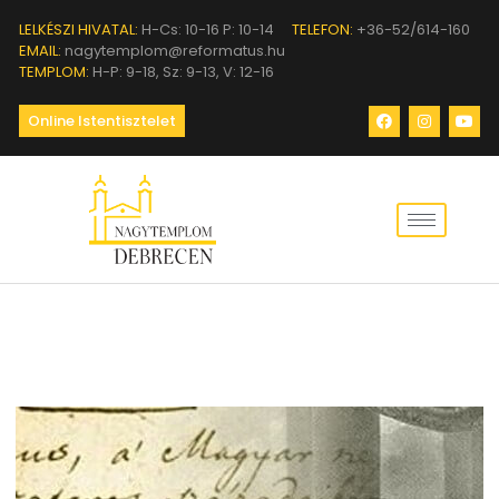
LELKÉSZI HIVATAL:
H-Cs: 10-16 P: 10-14
TELEFON:
+36-52/614-160
EMAIL:
nagytemplom@reformatus.hu
TEMPLOM:
H-P: 9-18, Sz: 9-13, V: 12-16
Online Istentisztelet