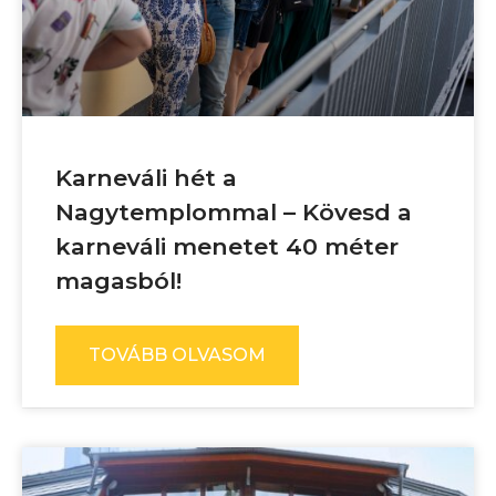
Karneváli hét a
Nagytemplommal – Kövesd a
karneváli menetet 40 méter
magasból!
TOVÁBB OLVASOM