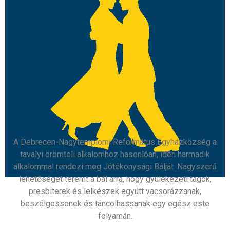
A Debrecen-Nagytemplomi Református Egyházközség a
tavalyi örömteli alkalomhoz hasonlóan, idén harmadik
alkalommal rendezi meg Jótékonysági Bálját. Nagyszerű
lehetőséget teremt a bál arra, hogy gyülekezeti tagok,
presbiterek és lelkészek együtt vacsorázzanak,
beszélgessenek és táncolhassanak egy egész este
folyamán.