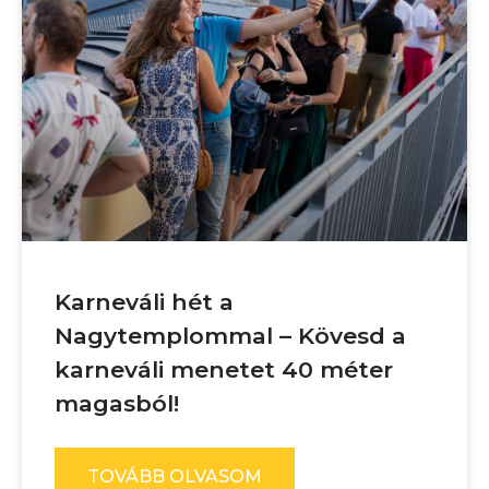
Karneváli hét a
Nagytemplommal – Kövesd a
karneváli menetet 40 méter
magasból!
TOVÁBB OLVASOM