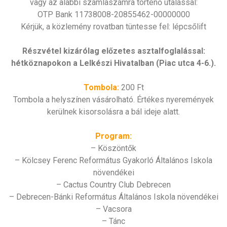
vagy az alábbi számlaszámra történő utalással:
OTP Bank 11738008-20855462-00000000
Kérjük, a közlemény rovatban tüntesse fel: lépcsőlift
Részvétel kizárólag előzetes asztalfoglalással:
hétköznapokon a Lelkészi Hivatalban (Piac utca 4-6.).
Tombola:
200 Ft
Tombola a helyszínen vásárolható. Értékes nyeremények
kerülnek kisorsolásra a bál ideje alatt.
Program:
– Köszöntők
– Kölcsey Ferenc Református Gyakorló Általános Iskola
növendékei
– Cactus Country Club Debrecen
– Debrecen-Bánki Református Általános Iskola növendékei
– Vacsora
– Tánc