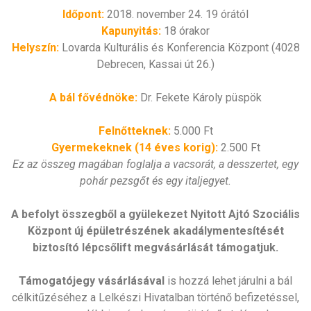
Időpont:
2018. november 24. 19 órától
Kapunyitás:
18 órakor
Helyszín:
Lovarda Kulturális és Konferencia Központ (4028
Debrecen, Kassai út 26.)
A bál fővédnöke:
Dr. Fekete Károly püspök
Felnőtteknek:
5.000 Ft
Gyermekeknek (14 éves korig):
2.500 Ft
Ez az összeg magában foglalja a vacsorát, a desszertet, egy
pohár pezsgőt és egy italjegyet.
A befolyt összegből a gyülekezet Nyitott Ajtó Szociális
Központ új épületrészének akadálymentesítését
biztosító lépcsőlift megvásárlását támogatjuk.
Támogatójegy vásárlásával
is hozzá lehet járulni a bál
célkitűzéséhez a Lelkészi Hivatalban történő befizetéssel,