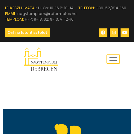
LELKÉSZI HIVATAL:
H-Cs: 10-16 P: 10-14
TELEFON:
+36-52/614-160
EMAIL:
nagytemplom@reformatus.hu
TEMPLOM:
H-P: 9-18, Sz: 9-13, V: 12-16
Online Istentisztelet