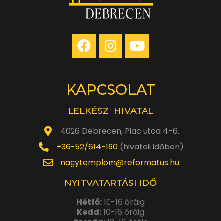
KAPCSOLAT
LELKÉSZI HIVATAL
4026 Debrecen, Piac utca 4-6.
+36-52/614-160
(hivatali időben)
nagytemplom@reformatus.hu
NYITVATARTÁSI IDŐ
Hétfő:
10-16 óráig
Kedd:
10-16 óráig