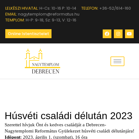
LELKÉSZI HIVATAL:
H-Cs: 10-16 P: 10-14
TELEFON:
+36-52/614-160
EMAIL:
nagytemplom@reformatus.hu
TEMPLOM:
H-P: 9-18, Sz: 9-13, V: 12-16
Online Istentisztelet