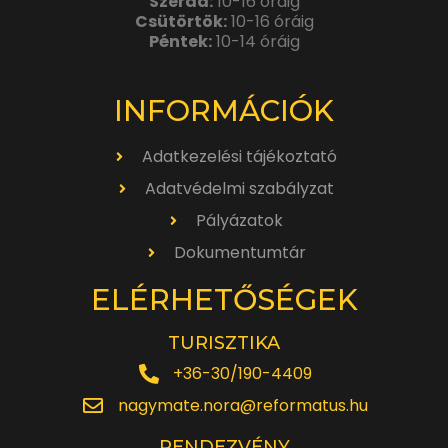
Szerda:
10-16 óráig
Csütörtök:
10-16 óráig
Péntek:
10-14 óráig
INFORMÁCIÓK
Adatkezelési tájékoztató
Adatvédelmi szabályzat
Pályázatok
Dokumentumtár
ELÉRHETŐSÉGEK
TURISZTIKA
+36-30/190-4409
nagymate.nora@reformatus.hu
RENDEZVÉNY