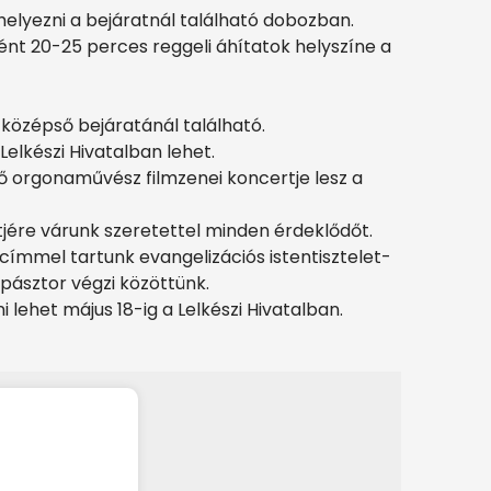
elyezni a bejáratnál található dobozban.
nt 20-25 perces reggeli áhítatok helyszíne a
középső bejáratánál található.
 Lelkészi Hivatalban lehet.
ő orgonaművész filmzenei koncertje lesz a
jére várunk szeretettel minden érdeklődőt.
címmel tartunk evangelizációs istentisztelet-
ipásztor végzi közöttünk.
 lehet május 18-ig a Lelkészi Hivatalban.