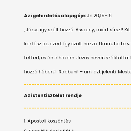
Az igehirdetés alapigéje:
Jn 20,15–16
„Jézus így szólt hozzá: Asszony, miért sírsz? Ki
kertész az, ezért így szólt hozzá: Uram, ha te
tetted, és én elhozom. Jézus nevén szólította: 
hozzá héberül: Rabbuni! – ami azt jelenti: Meste
Az istentisztelet rendje
1. Apostoli köszöntés