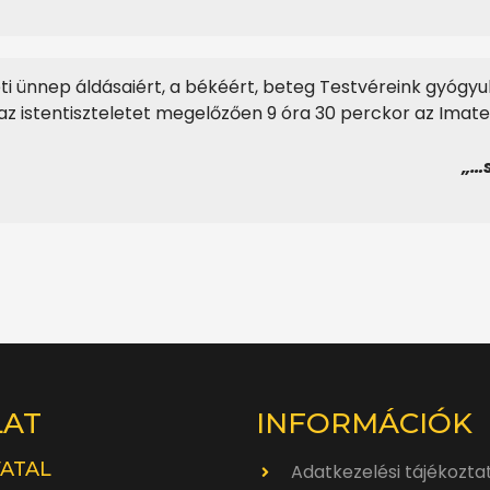
i ünnep áldásaiért, a békéért, beteg Testvéreink
gyógyu
az istentiszteletet megelőzően 9 óra 30
perckor az Imat
„…
LAT
INFORMÁCIÓK
VATAL
Adatkezelési tájékozta