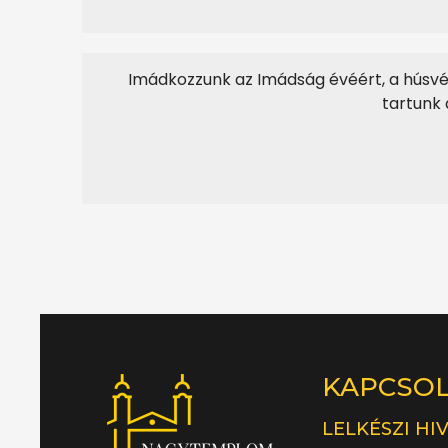
Imádkozzunk az Imádság évéért, a húsvét
tartunk 
KAPCSO
LELKÉSZI HI