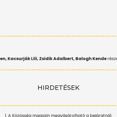
en, Kacsurják Lili, Zsidik Adalbert, Balogh
Kende
rész
HIRDETÉSEK
1. A Közösség magazin megvásárolható a bejáratnál.