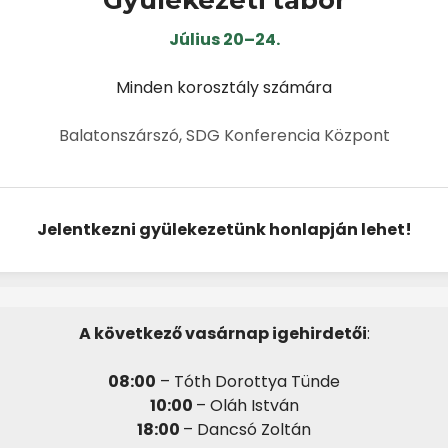
Gyülekezeti tábor
Július 20–24.
Minden korosztály számára
Balatonszárszó, SDG Konferencia Központ
Jelentkezni gyülekezetünk honlapján lehet!
A következő vasárnap igehirdetői
:
08:00
– Tóth Dorottya
Tünde
10:00
– Oláh István
18:00
– Dancsó Zoltán