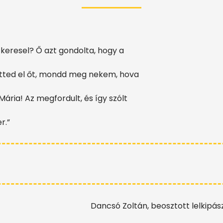
t keresel? Ő azt gondolta, hogy a
 vitted el őt, mondd meg nekem, hova
Mária! Az megfordult, és így szólt
r.
”
Dancsó Zoltán, beosztott lelkipás