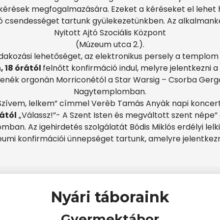
érések megfogalmazására. Ezeket a kéréseket el lehet h
tó csendességet tartunk gyülekezetünkben. Az alkalmanké
Nyitott Ajtó Szociális Központ
(Múzeum utca 2.).
dakozási lehetőséget, az elektronikus persely a templom 
, 18 órától
felnőtt konfirmáció indul, melyre jelentkezni a
zenék orgonán Morriconétól a Star Warsig – Csorba Gerg
Nagytemplomban.
Szívem, lelkem” címmel Verèb Tamás Anyàk napi koncert
rától
„Válassz!”- A Szent Isten és megváltott szent népe” 
an. Az igehirdetés szolgálatát Bódis Miklós erdélyi lelk
eumi konfirmációi ünnepséget tartunk, amelyre jelentkezni
Nyári táboraink
Gyermektábor