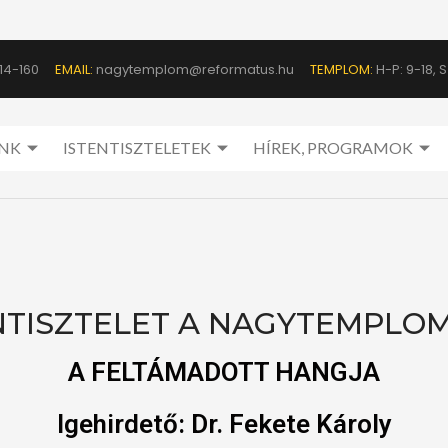
14-160
EMAIL:
nagytemplom@reformatus.hu
TEMPLOM:
H-P: 9-18, Sz
NK
ISTENTISZTELETEK
HÍREK, PROGRAMOK
TISZTELET A NAGYTEMPLOMBA
A FELTÁMADOTT HANGJA
Igehirdető:
Dr. Fekete Károly