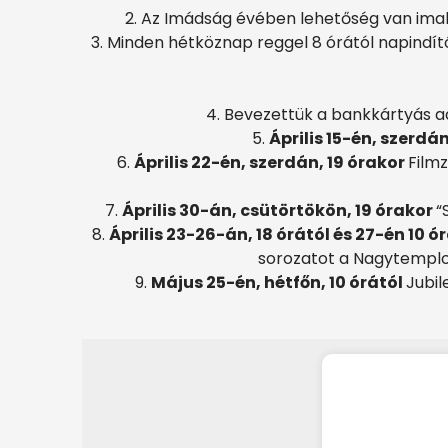
2. Az Imádság évében lehetőség van imak
3. Minden hétköznap reggel 8 órától napindí
4. Bevezettük a bankkártyás a
5.
Április 15-én, szerdán
6.
Április 22-én, szerdán, 19 órakor
Film
7.
Április 30-án, csütörtökön, 19 órakor
“
8.
Április 23-26-án, 18 órától és 27-én 10 ó
sorozatot a Nagytemplomb
9.
Május 25-én, hétfőn, 10 órától
Jubil