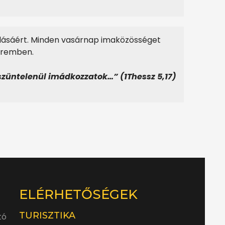
lásáért. Minden vasárnap imaközösséget
eremben.
szüntelenül imádkozzatok…” (1Thessz 5,17)
ELÉRHETŐSÉGEK
TURISZTIKA
tó