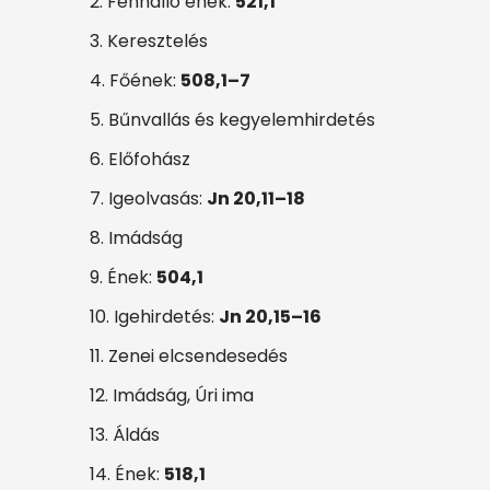
2. Fennálló ének:
521,1
3. Keresztelés
4. Főének:
508,1–7
5. Bűnvallás és kegyelemhirdetés
6. Előfohász
7. Igeolvasás:
Jn 20,11–18
8. Imádság
9. Ének:
504,1
10. Igehirdetés:
Jn 20,15–16
11. Zenei elcsendesedés
12. Imádság, Úri ima
13. Áldás
14. Ének:
518,1