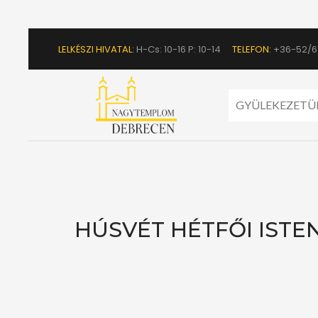
LELKÉSZI HIVATAL:
H-Cs: 10-16 P: 10-14
TELEFON:
+36-52/6
GYÜLEKEZETÜ
HÚSVÉT HÉTFŐI ISTEN