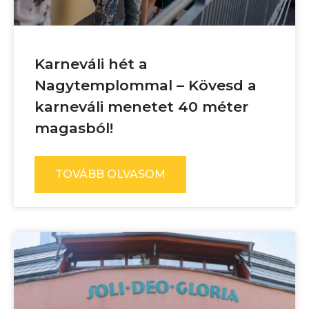
Karneváli hét a
Nagytemplommal – Kövesd a
karneváli menetet 40 méter
magasból!
TOVÁBB OLVASOM