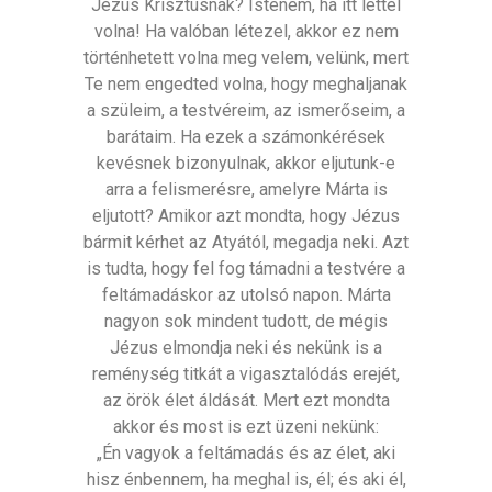
Jézus Krisztusnak? Istenem, ha itt lettél
volna! Ha valóban létezel, akkor ez nem
történhetett volna meg velem, velünk, mert
Te nem engedted volna, hogy meghaljanak
a szüleim, a testvéreim, az ismerőseim, a
barátaim. Ha ezek a számonkérések
kevésnek bizonyulnak, akkor eljutunk-e
arra a felismerésre, amelyre Márta is
eljutott? Amikor azt mondta, hogy Jézus
bármit kérhet az Atyától, megadja neki. Azt
is tudta, hogy fel fog támadni a testvére a
feltámadáskor az utolsó napon. Márta
nagyon sok mindent tudott, de mégis
Jézus elmondja neki és nekünk is a
reménység titkát a vigasztalódás erejét,
az örök élet áldását. Mert ezt mondta
akkor és most is ezt üzeni nekünk:
„Én vagyok a feltámadás és az élet, aki
hisz énbennem, ha meghal is, él; és aki él,