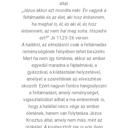
által.
„Jézus ekkor ezt mondta neki: Én vagyok a
feltámadás és az élet, aki hisz énbennem,
ha meghal is, él; és aki él, és hisz
énbennem, az nem hal meg soha. Hiszed-e
ezt?”
Jn 11,25-26 versei.
A halálról, az elmúlásról csak a feltámadás
reménységének fényében lehet beszélni.
Mert ha nem így történne, akkor az ember
egyedül maradna a fájdalmával, a
gyászával, a kilátástalan helyzetével,
amelyet a szerettének az elvesztése
okozott. Ezért nagyon fontos hangsúlyozni
a feltámadást, amely reménységet,
vigasztalódást adhat a ma emberének is,
hogy a halállal nincs vége az ember
életének, hanem van folytatása Jézus
Krisztus által, amely nem más, mint az
örökélet. A kiválasztott ige is egy ilyen