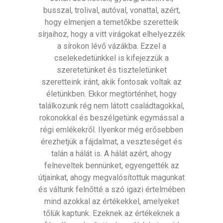
busszal, trolival, autóval, vonattal, azért,
hogy elmenjen a temetőkbe szeretteik
sírjaihoz, hogy a vitt virágokat elhelyezzék
a sírokon lévő vázákba. Ezzel a
cselekedetünkkel is kifejezzük a
szeretetünket és tiszteletünket
szeretteink iránt, akik fontosak voltak az
életünkben. Ekkor megtörténhet, hogy
találkozunk rég nem látott családtagokkal,
rokonokkal és beszélgetünk egymással a
régi emlékekről. Ilyenkor még erősebben
érezhetjük a fájdalmat, a veszteséget és
talán a hálát is. A hálát azért, ahogy
felneveltek bennünket, egyengették az
útjainkat, ahogy megvalósítottuk magunkat
és váltunk felnőtté a szó igazi értelmében
mind azokkal az értékekkel, amelyeket
tőlük kaptunk. Ezeknek az értékeknek a