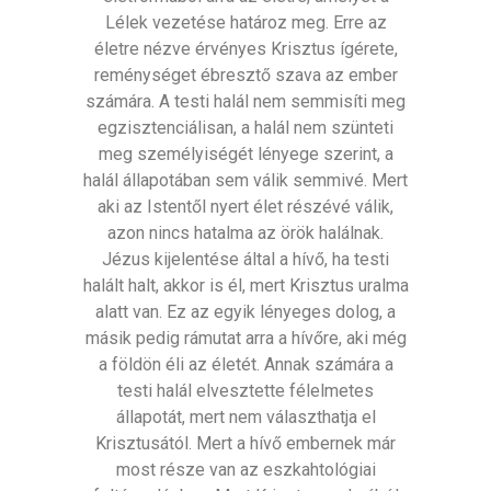
Lélek vezetése határoz meg. Erre az
életre nézve érvényes Krisztus ígérete,
reménységet ébresztő szava az ember
számára. A testi halál nem semmisíti meg
egzisztenciálisan, a halál nem szünteti
meg személyiségét lényege szerint, a
halál állapotában sem válik semmivé. Mert
aki az Istentől nyert élet részévé válik,
azon nincs hatalma az örök halálnak.
Jézus kijelentése által a hívő, ha testi
halált halt, akkor is él, mert Krisztus uralma
alatt van. Ez az egyik lényeges dolog, a
másik pedig rámutat arra a hívőre, aki még
a földön éli az életét. Annak számára a
testi halál elvesztette félelmetes
állapotát, mert nem választhatja el
Krisztusától. Mert a hívő embernek már
most része van az eszkahtológiai