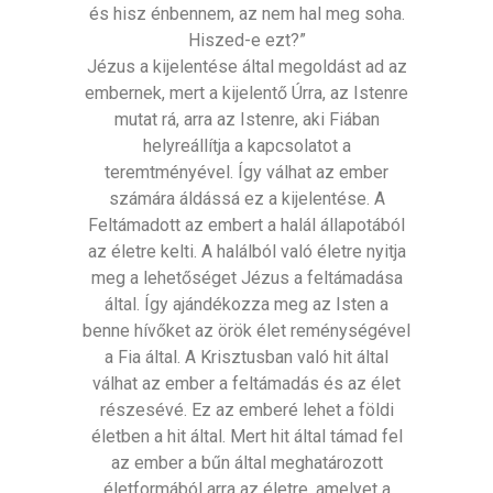
és hisz énbennem, az nem hal meg soha.
Hiszed-e ezt?”
Jézus a kijelentése által megoldást ad az
embernek, mert a kijelentő Úrra, az Istenre
mutat rá, arra az Istenre, aki Fiában
helyreállítja a kapcsolatot a
teremtményével. Így válhat az ember
számára áldássá ez a kijelentése. A
Feltámadott az embert a halál állapotából
az életre kelti. A halálból való életre nyitja
meg a lehetőséget Jézus a feltámadása
által. Így ajándékozza meg az Isten a
benne hívőket az örök élet reménységével
a Fia által. A Krisztusban való hit által
válhat az ember a feltámadás és az élet
részesévé. Ez az emberé lehet a földi
életben a hit által. Mert hit által támad fel
az ember a bűn által meghatározott
életformából arra az életre, amelyet a