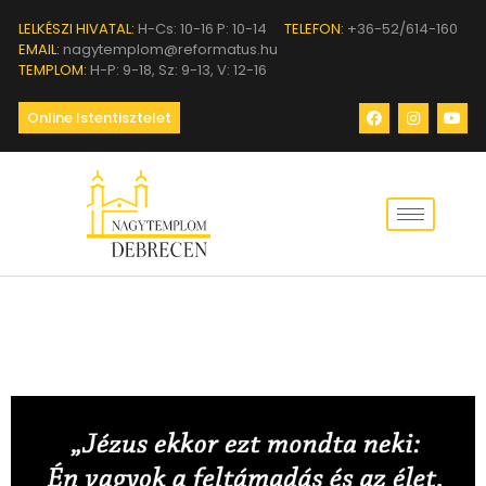
LELKÉSZI HIVATAL:
H-Cs: 10-16 P: 10-14
TELEFON:
+36-52/614-160
EMAIL:
nagytemplom@reformatus.hu
TEMPLOM:
H-P: 9-18, Sz: 9-13, V: 12-16
Online Istentisztelet