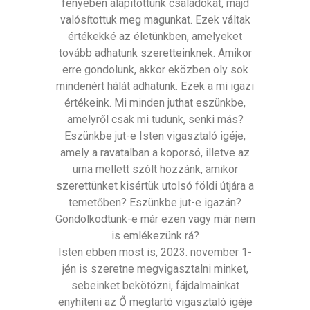
fényében alapítottunk családokat, majd
valósítottuk meg magunkat. Ezek váltak
értékekké az életünkben, amelyeket
tovább adhatunk szeretteinknek. Amikor
erre gondolunk, akkor eközben oly sok
mindenért hálát adhatunk. Ezek a mi igazi
értékeink. Mi minden juthat eszünkbe,
amelyről csak mi tudunk, senki más?
Eszünkbe jut-e Isten vigasztaló igéje,
amely a ravatalban a koporsó, illetve az
urna mellett szólt hozzánk, amikor
szerettünket kisértük utolsó földi útjára a
temetőben? Eszünkbe jut-e igazán?
Gondolkodtunk-e már ezen vagy már nem
is emlékezünk rá?
Isten ebben most is, 2023. november 1-
jén is szeretne megvigasztalni minket,
sebeinket bekötözni, fájdalmainkat
enyhíteni az Ő megtartó vigasztaló igéje