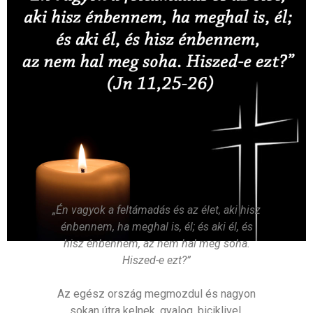
„Én vagyok a feltámadás és az élet, aki hisz
énbennem, ha meghal is, él; és aki él, és
hisz énbennem, az nem hal meg soha.
Hiszed-e ezt?”
Az egész ország megmozdul és nagyon
sokan útra kelnek, gyalog, biciklivel,