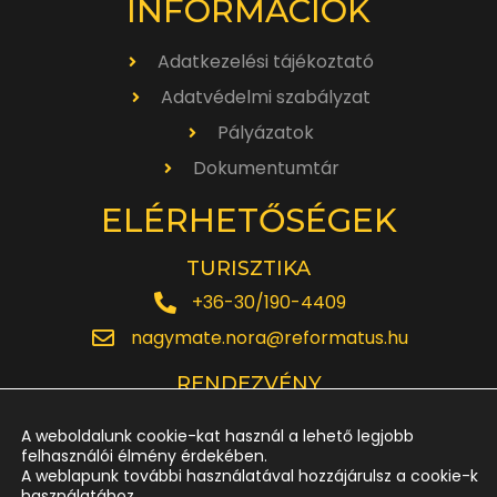
INFORMÁCIÓK
Adatkezelési tájékoztató
Adatvédelmi szabályzat
Pályázatok
Dokumentumtár
ELÉRHETŐSÉGEK
TURISZTIKA
+36-30/190-4409
nagymate.nora@reformatus.hu
RENDEZVÉNY
+36-30/642-6220
A weboldalunk cookie-kat használ a lehető legjobb
rendezveny.nagytemplom@reformatus.hu
felhasználói élmény érdekében.
A weblapunk további használatával hozzájárulsz a cookie-k
használatához.