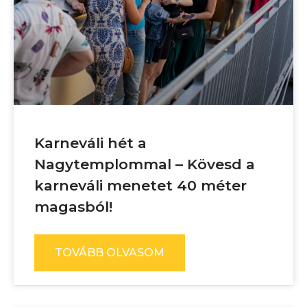
Karneváli hét a
Nagytemplommal – Kövesd a
karneváli menetet 40 méter
magasból!
TOVÁBB OLVASOM