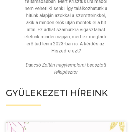
feltámadásban. Mert Krisztus uralmából
nem veheti ki senki. Így találkozhatunk a
hitünk alapján azokkal a szeretteinkkel,
akik a minden élők útján mentek el a hit
által. Ez adhat számunkra vigasztalást
életünk minden napján, mert ez megtartó
erő tud lenni 2023-ban is. A kérdés az:
Hiszed-e ezt?
Dancsó Zoltán nagytemplomi beosztott
lelkipásztor
GYÜLEKEZETI HÍREINK