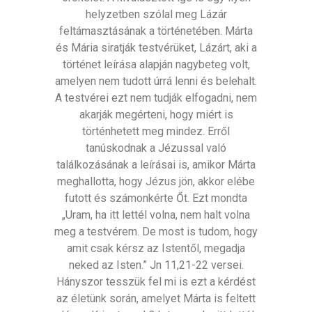
helyzetben szólal meg Lázár
feltámasztásának a történetében. Márta
és Mária siratják testvérüket, Lázárt, aki a
történet leírása alapján nagybeteg volt,
amelyen nem tudott úrrá lenni és belehalt.
A testvérei ezt nem tudják elfogadni, nem
akarják megérteni, hogy miért is
történhetett meg mindez. Erről
tanúskodnak a Jézussal való
találkozásának a leírásai is, amikor Márta
meghallotta, hogy Jézus jön, akkor elébe
futott és számonkérte Őt. Ezt mondta
„Uram, ha itt lettél volna, nem halt volna
meg a testvérem. De most is tudom, hogy
amit csak kérsz az Istentől, megadja
neked az Isten.” Jn 11,21-22 versei.
Hányszor tesszük fel mi is ezt a kérdést
az életünk során, amelyet Márta is feltett