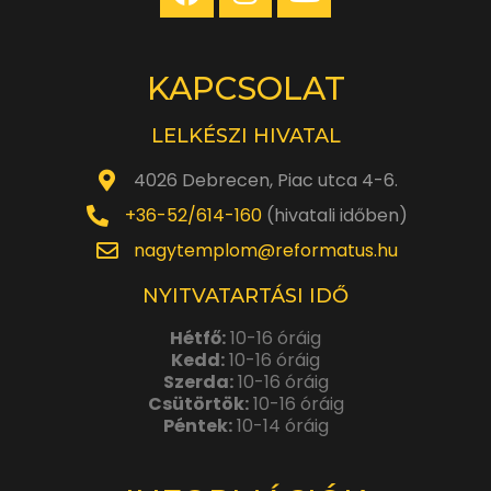
KAPCSOLAT
LELKÉSZI HIVATAL
4026 Debrecen, Piac utca 4-6.
+36-52/614-160
(hivatali időben)
nagytemplom@reformatus.hu
NYITVATARTÁSI IDŐ
Hétfő:
10-16 óráig
Kedd:
10-16 óráig
Szerda:
10-16 óráig
Csütörtök:
10-16 óráig
Péntek:
10-14 óráig