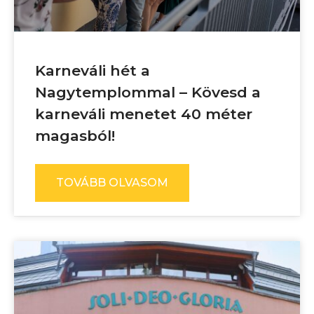
Karneváli hét a
Nagytemplommal – Kövesd a
karneváli menetet 40 méter
magasból!
TOVÁBB OLVASOM