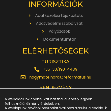
INFORMÁCIÓK
Adatkezelési tájékoztató
Adatvédelmi szabályzat
Pályázatok
Dokumentumtár
ELÉRHETŐSÉGEK
TURISZTIKA
+36-30/190-4409
nagymate.nora@reformatus.hu
RENDEZVÉNY
+36-30/642-6220
A weboldalunk cookie-kat használ a lehető legjobb
rendezveny.nagytemplom@reformatus.hu
felhasználói élmény érdekében.
A weblapunk további használatával hozzájárulsz a cookie-k