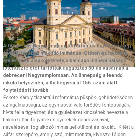
A Debrecen-Nagytemplomi Református Egyházközség
fenntartásában működő Immánuel Otthon és Iskola új
épületének alapkőletétele alkalmából ünnepi hálaadó
istentiszteletet tartottak augusztus 30-án vasárnap a
debreceni Nagytemplomban. Az ünnepség a leendő
iskola helyszínén, a Kishegyesi út 156. szám alatt
folytatódott tovább.
Fekete Károly tiszántúli református püspök igehirdetésében
az irgalmasságra, az egymással való törődés fontosságára
hívta fel a figyelmet, és a gyülekezet kincsének nevezte a
halmozottan fogyatékos gyerekek gondozásával,
nevelésével foglalkozó Immánuel otthont és iskolát. Kitért a
sáfár szerepére, amely szó, mint mondta, kivesző félben