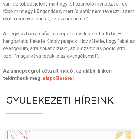
van, de többet jelent, mint egy jól számoló menedzser, és
több mint egy közgazdász, mert “a sáfár nem téveszti szem
elől a mennyei mintát, az evangéliumot”.
Az egyházban a sáfár szerepét a gyülekezet tölti be –
hangoztatta Fekete Károly püspök. Hozzátette, hogy “akié az
evangélium, arra sokat bíztak”, az elszámolás pedig arról
szól, “magunkévá tettük-e az evangéliumot”.
Az ünnepségről készült videót az alábbi linken
tekinthetik meg:
alapkőletétel
GYÜLEKEZETI HÍREINK