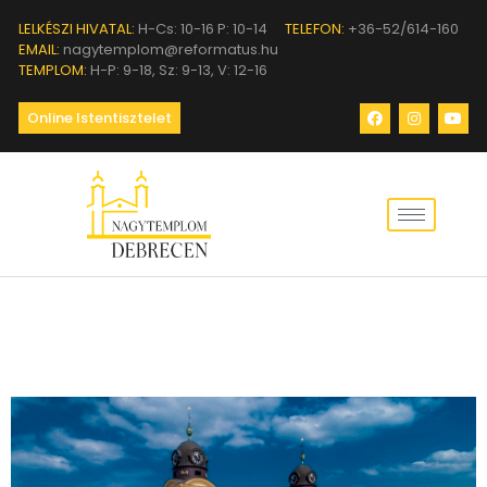
LELKÉSZI HIVATAL:
H-Cs: 10-16 P: 10-14
TELEFON:
+36-52/614-160
EMAIL:
nagytemplom@reformatus.hu
TEMPLOM:
H-P: 9-18, Sz: 9-13, V: 12-16
Online Istentisztelet