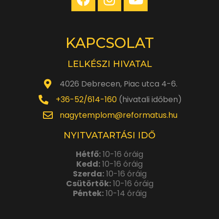
KAPCSOLAT
LELKÉSZI HIVATAL
4026 Debrecen, Piac utca 4-6.
+36-52/614-160
(hivatali időben)
nagytemplom@reformatus.hu
NYITVATARTÁSI IDŐ
Hétfő:
10-16 óráig
Kedd:
10-16 óráig
Szerda:
10-16 óráig
Csütörtök:
10-16 óráig
Péntek:
10-14 óráig