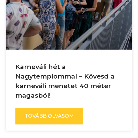
Karneváli hét a
Nagytemplommal – Kövesd a
karneváli menetet 40 méter
magasból!
TOVÁBB OLVASOM