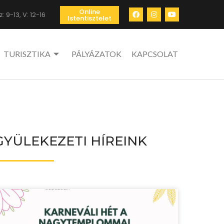
Online
: 9-13, V: 12-16
Istentisztelet
TURISZTIKA
PÁLYÁZATOK
KAPCSOLAT
GYÜLEKEZETI HÍREINK