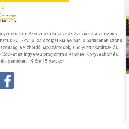
 Könyvesbolt és Kávézóban Kevezsda Szilvia misszionárius
onárius 2017-től él és szolgál Malawiban, előadásában szóba
őgazdaság, a vízhordó napszámosok, a helyi munkatársak és
eklődőket az ingyenes programra a Karakter Könyvesbolt és
én, pénteken, 19 óra 15 perckor.