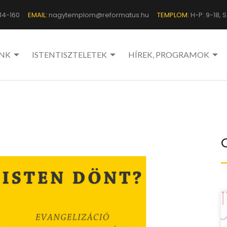
14-160
EMAIL:
nagytemplom@reformatus.hu
TEMPLOM:
H-P: 9-18, Sz
NK
ISTENTISZTELETEK
HÍREK, PROGRAMOK