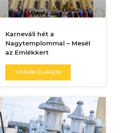
Karneváli hét a
Nagytemplommal – Mesél
az Emlékkert
TOVÁBB OLVASOM