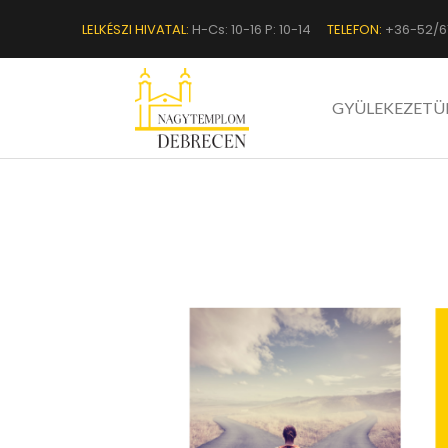
LELKÉSZI HIVATAL:
H-Cs: 10-16 P: 10-14
TELEFON:
+36-52/6
GYÜLEKEZETÜ