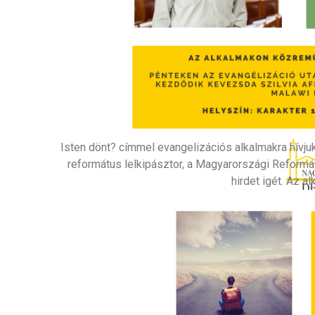
Isten dönt? címmel evangelizációs alkalmakra hívju
református lelkipásztor, a Magyarországi Reformá
hirdet igét. Az a