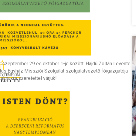
k szeptember 29 és október 1-je között. Hajdú Zoltán Levente
tus Egyház Missziói Szolgálat szolgálatvezető főigazgatója
lkalmakra szeretettel várjuk!